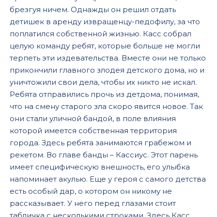
брезгуя ничем. Однажды он решил отдать
детишек в аренду извращенцу-педофилу, за что
поплатился собственной жизнью. Касс собрал
целую команду ребят, которые больше не могли
терпеть эти издевательства. Вместе они не только
прикончили главного злодея детского дома, но и
уничтожили свои дела, чтобы их никто не искал.
Ребята отправились прочь из детдома, понимая,
что на смену старого зла скоро явится новое. Так
они стали уличной бандой, в поле влияния
которой имеется собственная территория
города. Здесь ребята занимаются грабежом и
рекетом. Во главе банды – Кассиус. Этот парень
имеет специфическую внешность, его улыбка
напоминает акулью. Еще у героя с самого детства
есть особый дар, о котором он никому не
рассказывает. У него перед глазами стоит
табличка с несколькими строками. Здесь Касс