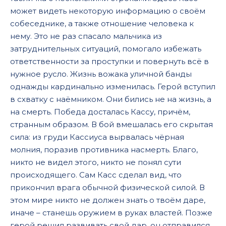
может видеть некоторую информацию о своём
собеседнике, а также отношение человека к
нему. Это не раз спасало мальчика из
затруднительных ситуаций, помогало избежать
ответственности за проступки и повернуть всё в
нужное русло. Жизнь вожака уличной банды
однажды кардинально изменилась. Герой вступил
в схватку с наёмником. Они бились не на жизнь, а
на смерть. Победа досталась Кассу, причём,
странным образом. В бой вмешалась его скрытая
сила: из груди Кассиуса вырвалась чёрная
молния, поразив противника насмерть. Благо,
никто не видел этого, никто не понял сути
происходящего. Сам Касс сделал вид, что
прикончил врага обычной физической силой. В
этом мире никто не должен знать о твоём даре,
иначе – станешь оружием в руках властей. Позже
герой решил развивать свой дар, он отправился