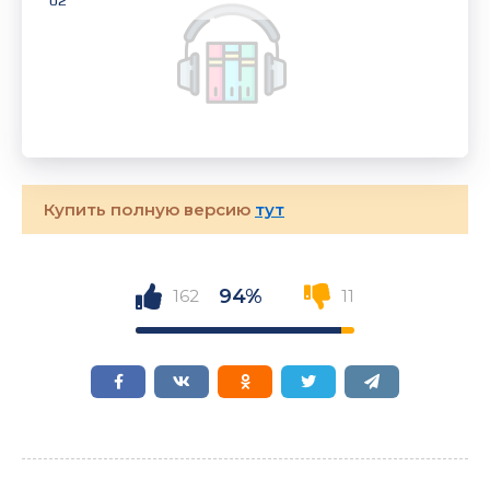
02
Купить полную версию
тут
94%
162
11