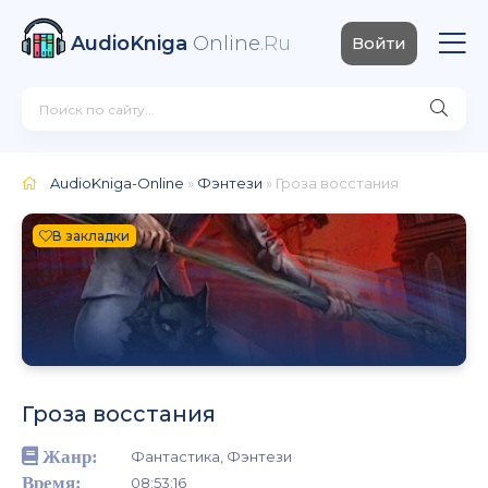
AudioKniga
Online
.Ru
Войти
AudioKniga-Online
»
Фэнтези
» Гроза восстания
В закладки
Гроза восстания
Жанр:
Фантастика, Фэнтези
Время:
08:53:16