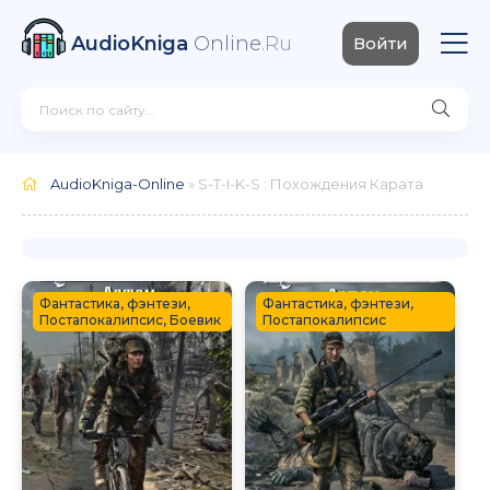
AudioKniga
Online
.Ru
Войти
AudioKniga-Online
» S-T-I-K-S : Похождения Карата
Фантастика, фэнтези,
Фантастика, фэнтези,
Постапокалипсис, Боевик
Постапокалипсис