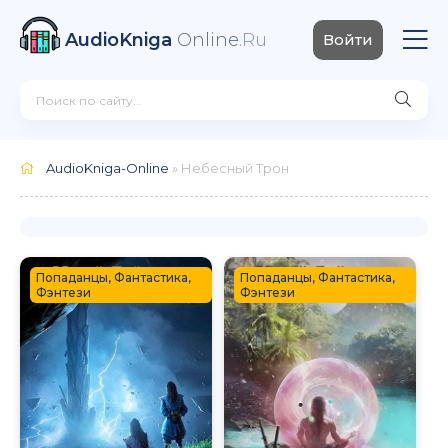
AudioKniga
Online
.Ru
Войти
AudioKniga-Online
» Небесный Трон
Попаданцы, Фантастика,
Попаданцы, Фантастика,
Фэнтези
Фэнтези