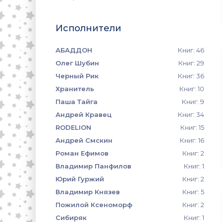
Исполнители
АБАДДОН
Книг: 46
Олег Шубин
Книг: 29
Черный Рик
Книг: 36
Хранитель
Книг: 10
Паша Тайга
Книг: 9
Андрей Кравец
Книг: 34
RODELION
Книг: 15
Андрей Смскин
Книг: 16
Роман Ефимов
Книг: 2
Владимир Панфилов
Книг: 1
Юрий Гуржий
Книг: 2
Владимир Князев
Книг: 5
Пожилой Ксеноморф
Книг: 2
Сибиряк
Книг: 1