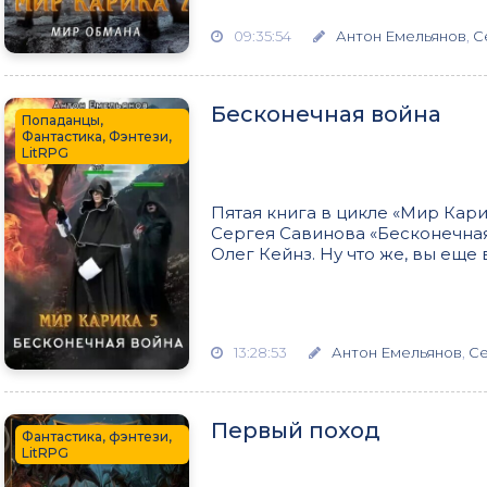
09:35:54
Антон Емельянов
,
С
Бесконечная война
Попаданцы,
Фантастика, Фэнтези,
LitRPG
Пятая книга в цикле «Мир Кари
Сергея Савинова «Бесконечная 
Олег Кейнз. Ну что же, вы еще в
13:28:53
Антон Емельянов
,
Се
Первый поход
Фантастика, фэнтези,
LitRPG