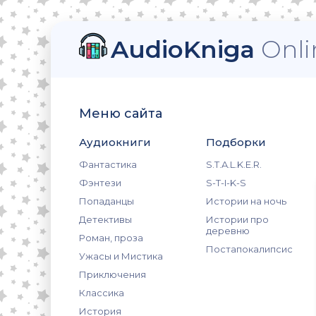
AudioKniga
Onli
Меню сайта
Аудиокниги
Подборки
Фантастика
S.T.A.L.K.E.R.
Фэнтези
S-T-I-K-S
Попаданцы
Истории на ночь
Детективы
Истории про
деревню
Роман, проза
Постапокалипсис
Ужасы и Мистика
Приключения
Классика
История