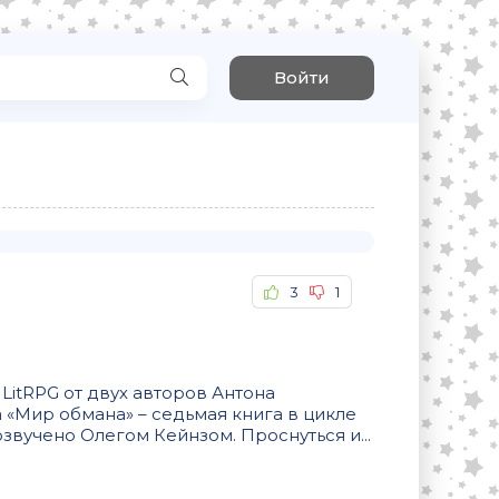
Войти
3
1
LitRPG от двух авторов Антона
 «Мир обмана» – седьмая книга в цикле
звучено Олегом Кейнзом. Проснуться и...