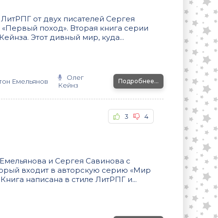
 ЛитРПГ от двух писателей Сергея
 «Первый поход». Вторая книга серии
ейнза. Этот дивный мир, куда...
Олег
тон Емельянов
Подробнее...
Кейнз
3
4
Емельянова и Сергея Савинова с
торый входит в авторскую серию «Мир
нига написана в стиле ЛитРПГ и...