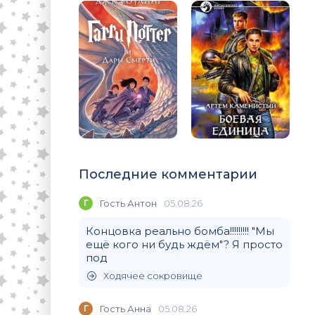
Последние комментарии
Г
Гость Антон
05.08.26
Концовка реально бомба!!!!!!!!! "Мы
ещё кого ни будь ждём"? Я просто
под
Ходячее сокровище
Г
Гость Анна
05.08.26