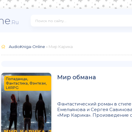
ne
.Ru
AudioKniga-Online
» Мир Карика
Мир обмана
Попаданцы,
Фантастика, Фэнтези,
LitRPG
Фантастический роман в стиле 
Емельянова и Сергея Савинова
«Мир Карика». Произведение о