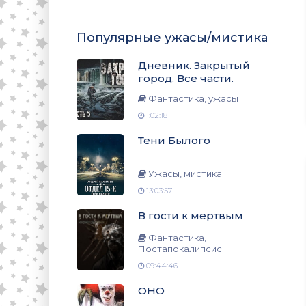
Популярные ужасы/мистика
Дневник. Закрытый
город. Все части.
Фантастика, ужасы
1:02:18
Тени Былого
Ужасы, мистика
13:03:57
В гости к мертвым
Фантастика,
Постапокалипсис
09:44:46
ОНО