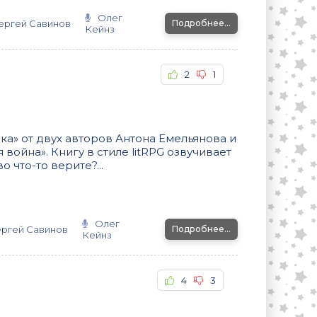
Олег
ергей Савинов
Подробнее...
Кейнз
2
1
ка» от двух авторов Антона Емельянова и
война». Книгу в стиле litRPG озвучивает
о что-то верите?...
Олег
ргей Савинов
Подробнее...
Кейнз
4
3