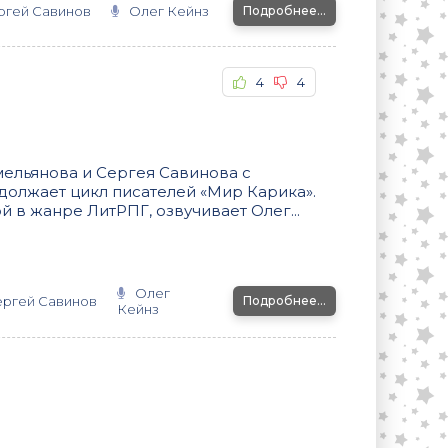
ргей Савинов
Олег Кейнз
Подробнее...
4
4
мельянова и Сергея Савинова с
должает цикл писателей «Мир Карика».
й в жанре ЛитРПГ, озвучивает Олег...
Олег
ергей Савинов
Подробнее...
Кейнз