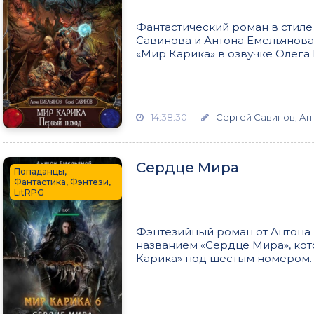
Фантастический роман в стиле
Савинова и Антона Емельянова
«Мир Карика» в озвучке Олега К
14:38:30
Сергей Савинов
,
Ан
Сердце Мира
Попаданцы,
Фантастика, Фэнтези,
LitRPG
Фэнтезийный роман от Антона 
названием «Сердце Мира», ко
Карика» под шестым номером. К