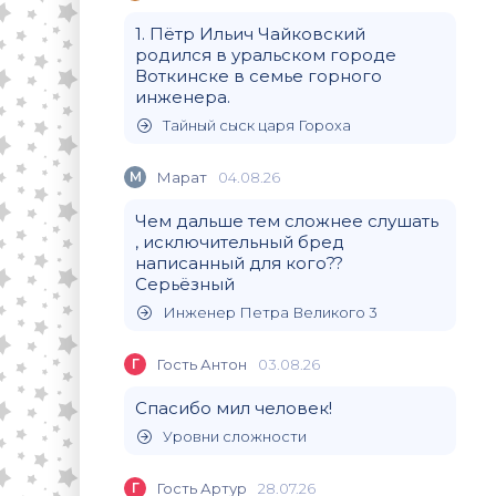
1. Пётр Ильич Чайковский
родился в уральском городе
Воткинске в семье горного
инженера.
Тайный сыск царя Гороха
М
Марат
04.08.26
Чем дальше тем сложнее слушать
, исключительный бред
написанный для кого??
Серьёзный
Инженер Петра Великого 3
Г
Гость Антон
03.08.26
Спасибо мил человек!
Уровни сложности
Г
Гость Артур
28.07.26