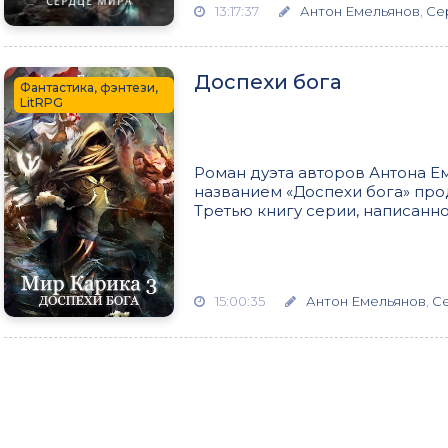
13:17:37
Антон Емельянов
,
Се
Доспехи бога
Фантастика, фэнтези,
LitRPG
Роман дуэта авторов Антона Е
названием «Доспехи бога» про
Третью книгу серии, написанно
15:00:35
Антон Емельянов
,
С