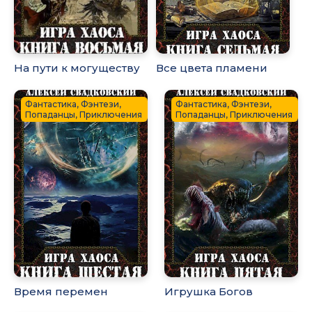
На пути к могуществу
Все цвета пламени
Фантастика, Фэнтези,
Фантастика, Фэнтези,
Попаданцы, Приключения
Попаданцы, Приключения
Время перемен
Игрушка Богов