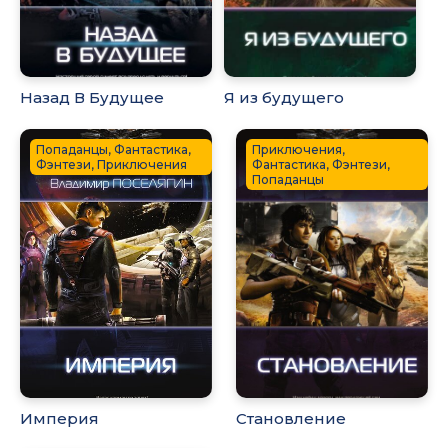
Назад В Будущее
Я из будущего
Попаданцы, Фантастика,
Приключения,
Фэнтези, Приключения
Фантастика, Фэнтези,
Попаданцы
Империя
Становление