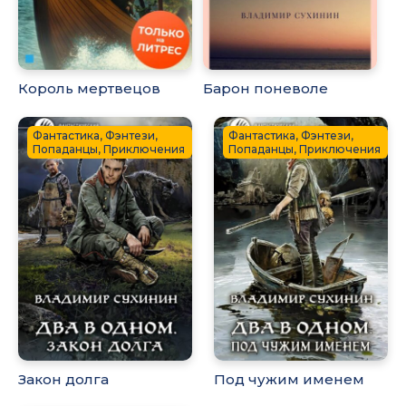
Король мертвецов
Барон поневоле
Фантастика, Фэнтези,
Фантастика, Фэнтези,
Попаданцы, Приключения
Попаданцы, Приключения
Закон долга
Под чужим именем