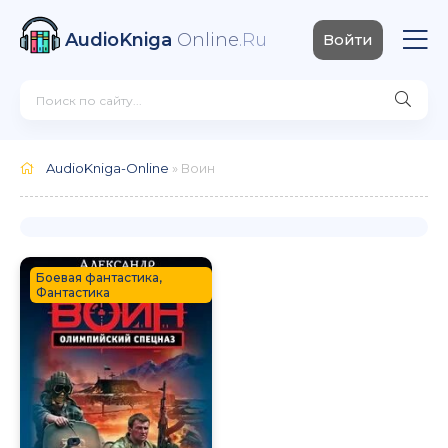
AudioKniga
Online
.Ru
Войти
AudioKniga-Online
» Воин
Боевая фантастика,
Фантастика