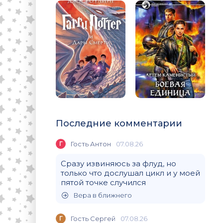
Последние комментарии
Г
Гость Антон
07.08.26
Сразу извиняюсь за флуд, но
только что дослушал цикл и у моей
пятой точке случился
Вера в ближнего
Г
Гость Сергей
07.08.26