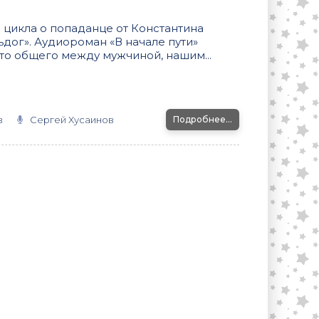
 цикла о попаданце от Константина
дог». Аудиороман «В начале пути»
то общего между мужчиной, нашим...
в
Сергей Хусаинов
Подробнее...