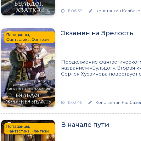
11:06:39
Константин Калбазо
Экзамен на Зрелость
Попаданцы,
Фантастика, Фэнтези
Продолжение фантастического
названием «Бульдог». Вторая кн
Сергея Хусаинова повествует с
11:02:46
Константин Калбазо
В начале пути
Попаданцы,
Фантастика, Фэнтези