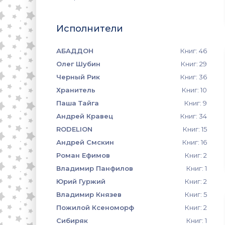
Исполнители
АБАДДОН
Книг: 46
Олег Шубин
Книг: 29
Черный Рик
Книг: 36
Хранитель
Книг: 10
Паша Тайга
Книг: 9
Андрей Кравец
Книг: 34
RODELION
Книг: 15
Андрей Смскин
Книг: 16
Роман Ефимов
Книг: 2
Владимир Панфилов
Книг: 1
Юрий Гуржий
Книг: 2
Владимир Князев
Книг: 5
Пожилой Ксеноморф
Книг: 2
Сибиряк
Книг: 1