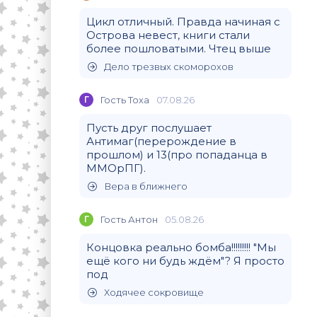
Цикл отличный. Правда начиная с
Острова невест, книги стали
более пошловатыми. Чтец выше
Дело трезвых скоморохов
Г
Гость Тоха
07.08.26
Пусть друг послушает
Антимаг(перерождение в
прошлом) и 13(про попаданца в
ММОрПГ).
Вера в ближнего
Г
Гость Антон
05.08.26
Концовка реально бомба!!!!!!!!! "Мы
ещё кого ни будь ждём"? Я просто
под
Ходячее сокровище