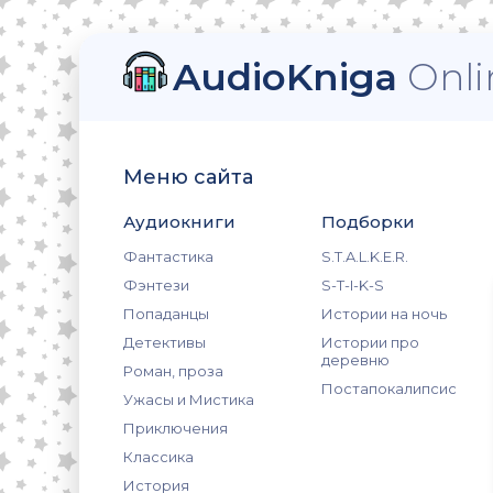
AudioKniga
Onli
Меню сайта
Аудиокниги
Подборки
Фантастика
S.T.A.L.K.E.R.
Фэнтези
S-T-I-K-S
Попаданцы
Истории на ночь
Детективы
Истории про
деревню
Роман, проза
Постапокалипсис
Ужасы и Мистика
Приключения
Классика
История