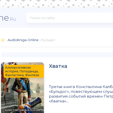
ne
.Ru
AudioKniga-Online
» Бульдог
Хватка
Альтернативная
история, Попаданцы,
Фантастика, Фэнтези
Третья книга Константина Кал
«Бульдог», повествующем слу
развития событий времен Петр
«Хватка»...