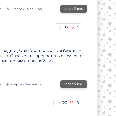
в
Сергей Хусаинов
Подробнее...
115
15
 аудиоцикла Константина Калбазова с
ига «Экзамен на зрелость» в озвучке от
лушателям о дальнейших...
в
Сергей Хусаинов
Подробнее...
123
18