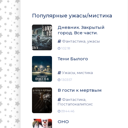
Популярные ужасы/мистика
Дневник. Закрытый
город. Все части.
Фантастика, ужасы
1:02:18
Тени Былого
Ужасы, мистика
13:03:57
В гости к мертвым
Фантастика,
Постапокалипсис
09:44:46
ОНО