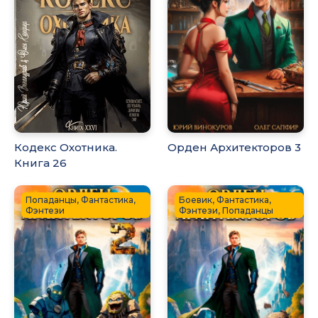
Кодекс Охотника.
Орден Архитекторов 3
Книга 26
Попаданцы, Фантастика,
Боевик, Фантастика,
Фэнтези
Фэнтези, Попаданцы