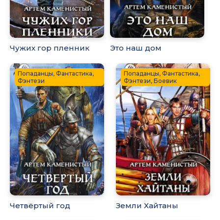
Чужих гор пленник
Это наш дом
Попаданцы, Фантастика,
Попаданцы, Фантастика,
Фэнтези
Фэнтези, Боевик
Четвёртый год
Земли Хайтаны