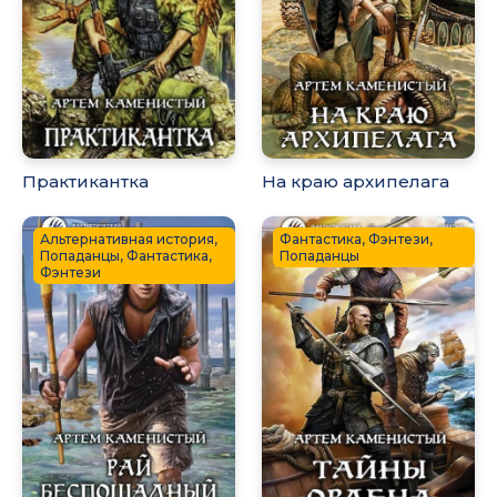
Практикантка
На краю архипелага
Альтернативная история,
Фантастика, Фэнтези,
Попаданцы, Фантастика,
Попаданцы
Фэнтези