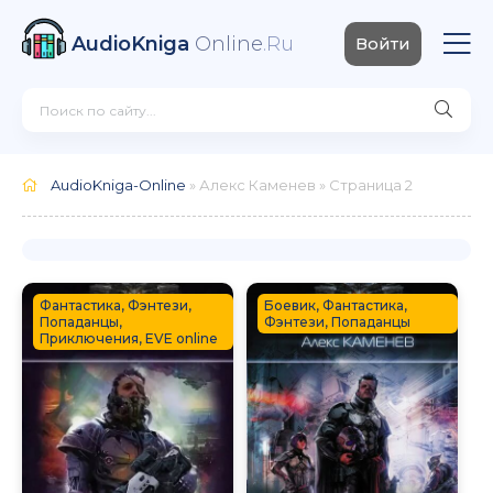
AudioKniga
Online
.Ru
Войти
AudioKniga-Online
» Алекс Каменев » Страница 2
Фантастика, Фэнтези,
Боевик, Фантастика,
Попаданцы,
Фэнтези, Попаданцы
Приключения, EVE online