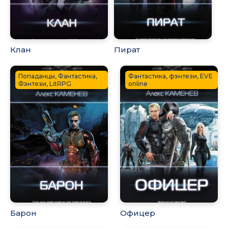
Клан
Пират
Попаданцы, Фантастика,
Фантастика, фэнтези, EVE
Фэнтези, LitRPG
online
Барон
Офицер