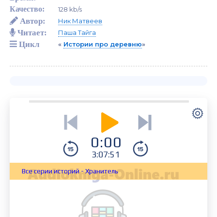
Качество:
128 kb/s
Автор:
Ник Матвеев
Читает:
Паша Тайга
Цикл
«
Истории про деревню
»
0:00
3:07:51
Все серии историй - Хранитель