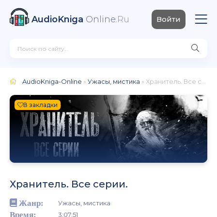
AudioKniga
Online
.Ru
Войти
AudioKniga-Online
»
Ужасы, мистика
» Хранитель. Все серии.
В закладки
Хранитель. Все серии.
Жанр:
Ужасы, мистика
Время:
3:07:51