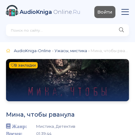
AudioKniga
Online
.Ru
Войти
AudioKniga-Online
»
Ужасы, мистика
» Мина, чтобы рванула
В закладки
Мина, чтобы рванула
Жанр:
Мистика, Детектив
Время:
01:39:44