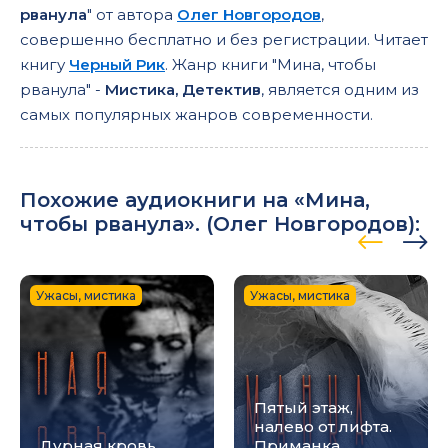
рванула
" от автора
Олег Новгородов
,
совершенно бесплатно и без регистрации. Читает
книгу
Черный Рик
. Жанр книги "Мина, чтобы
рванула" -
Мистика, Детектив
, является одним из
самых популярных жанров современности.
Похожие аудиокниги на «Мина,
чтобы рванула». (
Олег Новгородов
):
Ужасы, мистика
Ужасы, мистика
Пятый этаж,
налево от лифта.
Дурная кровь
Приманка.