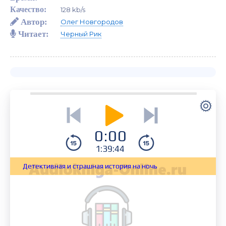
Качество:
128 kb/s
Автор:
Олег Новгородов
Читает:
Черный Рик
0:00
1:39:44
Детективная и страшная история на ночь