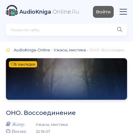
AudioKniga
Online
.Ru
Войти
AudioKniga-Online
»
Ужасы, мистика
» ОНО. Воссоединение
В закладки
ОНО. Воссоединение
Жанр:
Ужасы, мистика
Время:
32:19:07