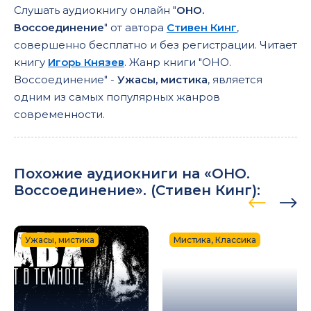
04_13_08_Apokalipticheskaya bitva kamney
Слушать аудиокнигу онлайн "
ОНО.
04_13_09_Apokalipticheskaya bitva kamney
Воссоединение
" от автора
Стивен Кинг
,
совершенно бесплатно и без регистрации. Читает
04_14_01_Albom
книгу
Игорь Князев
. Жанр книги "ОНО.
04_14_02_Albom
Воссоединение" -
Ужасы, мистика
, является
одним из самых популярных жанров
04_14_03_Albom
современности.
04_14_04_Albom
04_14_05_Albom
04_14_06_Albom
Похожие аудиокниги на «ОНО.
Воссоединение». (
Стивен Кинг
):
04_15_01_Dymovaya yama
04_15_02_Dymovaya yama
Ужасы, мистика
Мистика, Классика
04_15_03_Dymovaya yama
04_15_04_Dymovaya yama
04_15_05_Dymovaya yama