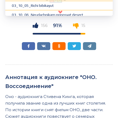
03_10_05_Richi bibikayut
03_10_06_Neudachnikam prinosyat desert
03_11_01_Ben Henskom beret v biblioteke knigu
91%
156
15
03_11_02_Eddi Kaspbrek lovit myach
03_11_03_Bev Rogan nanosit vizit
03_11_04_Richi nesetsya proch
03_11_05_Bill Denbro vidit prizraka
03_11_06_Mayk Henlon nahodit svyaz
Аннотация к аудиокниге "ОНО.
03_12_01_Tri nezvanyh gostya
Воссоединение"
03_12_02_Tri nezvanyh gostya
Оно - аудиокнига Стивена Кинга, которая
03_12_03_Tri nezvanyh gostya
получила звание одна из лучших книг столетия.
03_12_04_Tri nezvanyh gostya
По истории книги снят фильм ОНО, две части.
Сюжет аудиокниги повествует о семерых
03_12_05_Tri nezvanyh gostya