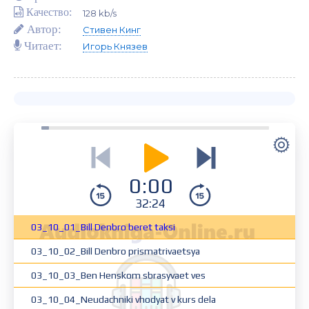
Качество:
128 kb/s
Автор:
Стивен Кинг
Читает:
Игорь Князев
0:00
32:24
03_10_01_Bill Denbro beret taksi
03_10_02_Bill Denbro prismatrivaetsya
03_10_03_Ben Henskom sbrasyvaet ves
03_10_04_Neudachniki vhodyat v kurs dela