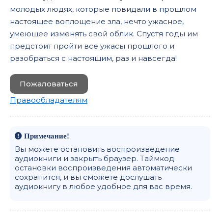
молодых людях, которые повидали в прошлом
03_12_06_Tri nezvanyh gostya
настоящее воплощение зла, нечто ужасное,
03_12_07_Tri nezvanyh gostya
умеющее изменять свой облик. Спустя годы им
предстоит пройти все ужасы прошлого и
03_12_08_Tri nezvanyh gostya
разобраться с настоящим, раз и навсегда!
03_12_09_Tri nezvanyh gostya
03_13_01_Derri- Tretya interlyudiya
Пожаловаться
Правообладателям
04_13_01_Apokalipticheskaya bitva kamney
04_13_02_Apokalipticheskaya bitva kamney
04_13_03_Apokalipticheskaya bitva kamney
Примечание!
Вы можете остановить воспроизведение
04_13_04_Apokalipticheskaya bitva kamney
аудиокниги и закрыть браузер. Таймкод
остановки воспроизведения автоматически
04_13_05_Apokalipticheskaya bitva kamney
сохранится, и вы сможете дослушать
аудиокнигу в любое удобное для вас время.
04_13_06_Apokalipticheskaya bitva kamney
04_13_07_Apokalipticheskaya bitva kamney