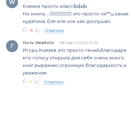
W
04_18_09_«YAblochko»
Князев просто класс👍👍👍.
Но книга......🤦‍♂️🤦‍♂️🤦‍♂️🤦‍♂️ это просто пи**ц какая
04_18_10_«YAblochko»
нудятина. Еле еле кое как дослушал.
04_18_11_«YAblochko»
-4
Ответить
04_18_12_«YAblochko»
Гость VeraXoto
28 марта 2023 14:02
Г
04_19_01_Derri- Chetvertaya interlyudiya
Игорь Князев это просто гений,благодаря
05_19_01_Publichnaya biblioteka Derri – 1-15
его голосу открыла для себя очень много
книг,выражаю огромную благодарность и
05_19_02_Publichnaya biblioteka Derri – 1-15
уважение.
05_19_03_Publichnaya biblioteka Derri – 1-15
+1
Ответить
05_19_04_Kanzas-strit – 12-20
05_19_05_«Derri taun-haus» – 2-00
05_19_06_Pustosh – 12-40
05_19_07_Territoriya seminarii – 2-17
05_19_08_Pustosh – 12-55