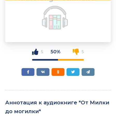
50%
5
5
Аннотация к аудиокниге "От Милки
до могилки"