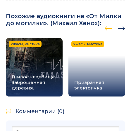
Похожие аудиокниги на «От Милки
до могилки». (
Михаил Хенох
):
Ужасы, мистика
Ужасы, мистика
Гнилое кладбище.
Заброшенная
Призрачная
деревня.
электричка
Комментарии (0)