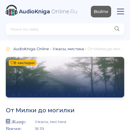
AudioKniga
Online
.Ru
Войти
AudioKniga-Online
»
Ужасы, мистика
» От Милки до могилки
В закладки
От Милки до могилки
Жанр:
Ужасы, мистика
Время:
18:39