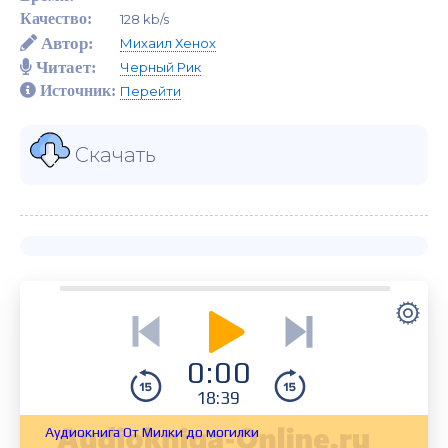
Качество:
128 kb/s
Автор:
Михаил Хенох
Читает:
Черный Рик
Источник:
Перейти
Скачать
0:00
18:39
Аудиокнига От Милки до могилки