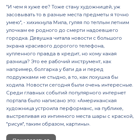
"И чем я хуже ее? Тоже стану художницей, уж
засовывать то в разные места предметы я точно
умею", - хихикнула Мила, гуляя по теплым летним
улочкам ее родного до смерти надоевшего
городка. Девушка читала новости с большого
экрана красивого дорогого телефона,
купленного правда в кредит, но кому какая
разница? Это ее рабочий инструмент, как
например, болгарка у бати да и перед
подружками не стыдно, а то, как лохушка бы
ходила. Новости сегодня были очень интересные.
Среди главных событий популярного интернет
портала было написано это: «Американская
художница устроила перформанс, на публике,
выстреливая из интимного места шары с краской,
"рисуя", таким образом, картины».