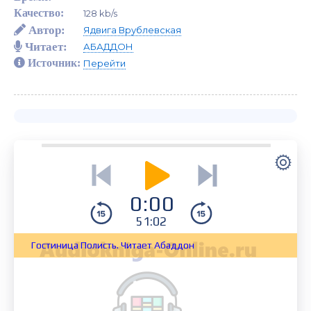
Качество:
128 kb/s
Автор:
Ядвига Врублевская
Читает:
АБАДДОН
Источник:
Перейти
0:00
51:02
Гостиница Полисть. Читает Абаддон