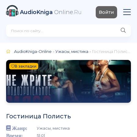
AudioKniga
Online
.Ru
Войти
AudioKniga-Online
»
Ужасы, мистика
» Гостиница Полисть
В закладки
Гостиница Полисть
Жанр:
Ужасы, мистика
Время:
51:01