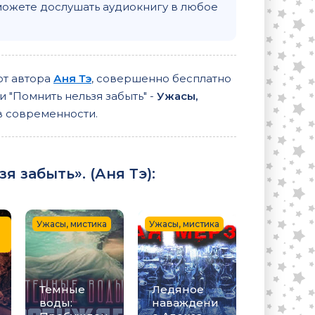
можете дослушать аудиокнигу в любое
 от автора
Аня Тэ
, совершенно бесплатно
и "Помнить нельзя забыть" -
Ужасы,
в современности.
я забыть». (
Аня Тэ
):
Ужасы, мистика
Ужасы, мистика
Темные
Ледяное
воды:
наваждени