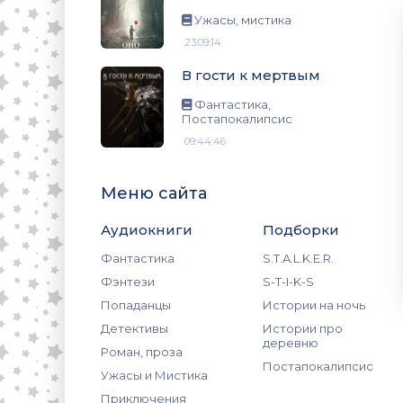
ис
Ужасы, мистика
23:09:14
В гости к мертвым
Фантастика,
Постапокалипсис
09:44:46
Меню сайта
Аудиокниги
Подборки
Фантастика
S.T.A.L.K.E.R.
Фэнтези
S-T-I-K-S
Попаданцы
Истории на ночь
Детективы
Истории про
деревню
Роман, проза
Постапокалипсис
Ужасы и Мистика
Приключения