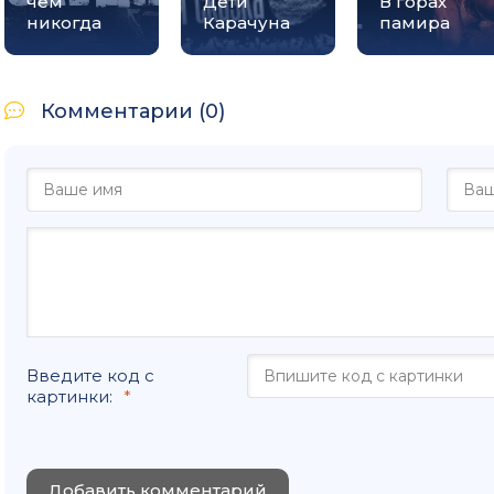
чем
Дети
В горах
никогда
Карачуна
памира
Комментарии (0)
Введите код с
картинки:
Добавить комментарий