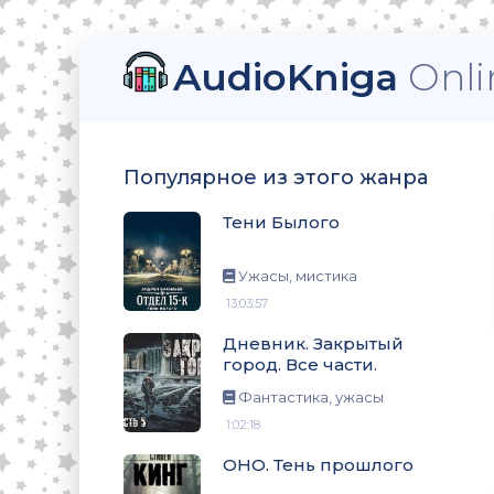
AudioKniga
Onli
Популярное из этого жанра
. Все части.
Тени Былого
Ужасы, мистика
13:03:57
Дневник. Закрытый
город. Все части.
Фантастика, ужасы
1:02:18
ОНО. Тень прошлого