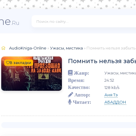
ne
.Ru
AudioKniga-Online
»
Ужасы, мистика
» Помнить нельзя забыть
Помнить нельзя заб
В закладки
Жанр:
Ужасы, мистик
Время:
24:52
Качество:
128 kb/s
Автор:
Аня Тэ
Читает:
АБАДДОН