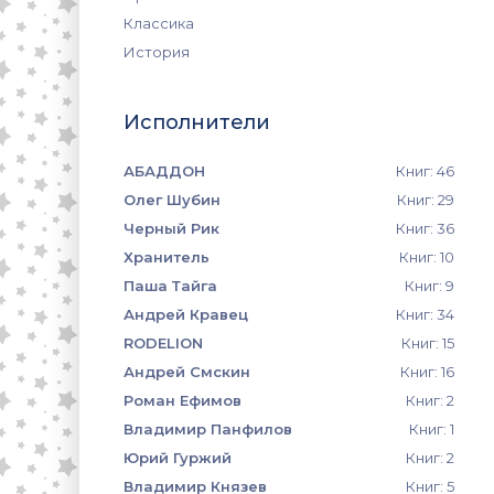
Классика
История
Исполнители
АБАДДОН
Книг: 46
Олег Шубин
Книг: 29
Черный Рик
Книг: 36
Хранитель
Книг: 10
Паша Тайга
Книг: 9
Андрей Кравец
Книг: 34
RODELION
Книг: 15
Андрей Смскин
Книг: 16
Роман Ефимов
Книг: 2
Владимир Панфилов
Книг: 1
Юрий Гуржий
Книг: 2
Владимир Князев
Книг: 5