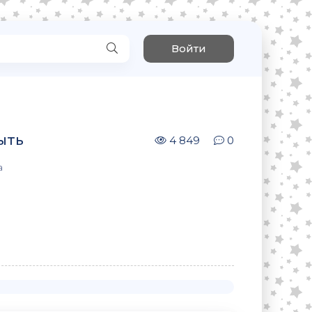
Войти
ыть
4 849
0
а