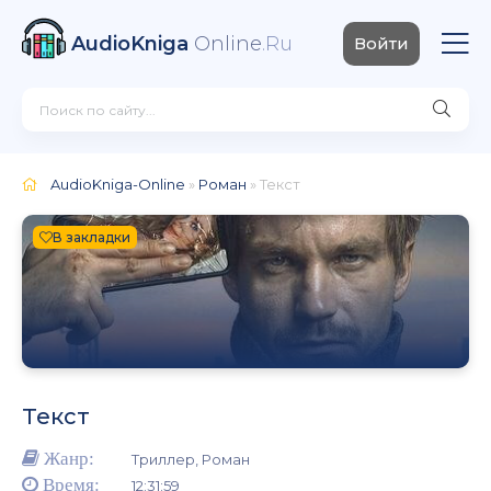
AudioKniga
Online
.Ru
Войти
AudioKniga-Online
»
Роман
» Текст
В закладки
Текст
Жанр:
Триллер, Роман
Время:
12:31:59