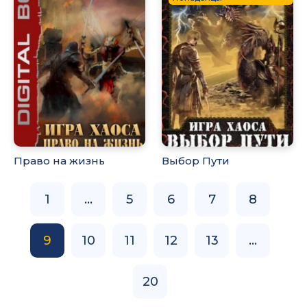
Право на жизнь
Выбор Пути
1
...
5
6
7
8
9
10
11
12
13
...
20