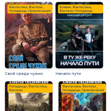
Фантастика, Фэнтези,
Боевик, Фантастика,
Попаданцы, Приключения
Фэнтези, Попаданцы
Свой среди чужих
Начало пути
Попаданцы, Фантастика,
Фантастика, Фэнтези,
Фэнтези
Попаданцы, Приключения