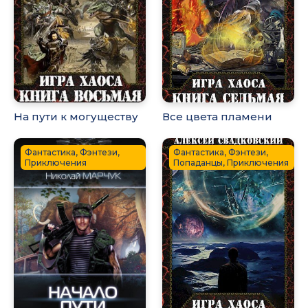
На пути к могуществу
Все цвета пламени
Фантастика, Фэнтези,
Фантастика, Фэнтези,
Приключения
Попаданцы, Приключения