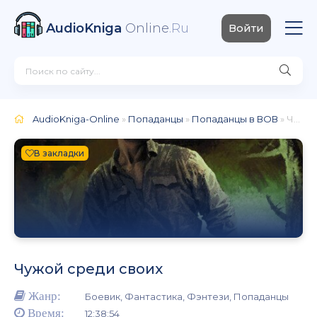
AudioKniga
Online
.Ru
Войти
AudioKniga-Online
»
Попаданцы
»
Попаданцы в ВОВ
» Чужой среди своих
В закладки
Чужой среди своих
Жанр:
Боевик, Фантастика, Фэнтези, Попаданцы
Время:
12:38:54