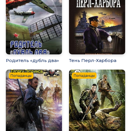
Родитель «дубль два»
Тень Перл-Харбора
Попаданцы
Попаданцы