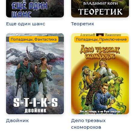
Еще один шанс
Теоретик
Попаданцы, Фантастика
Попаданцы, Приключение
Двойник
Дело трезвых
скоморохов