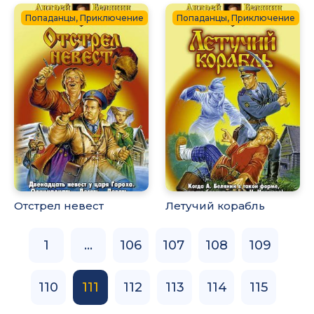
Попаданцы, Приключение
Попаданцы, Приключение
Отстрел невест
Летучий корабль
1
...
106
107
108
109
110
111
112
113
114
115