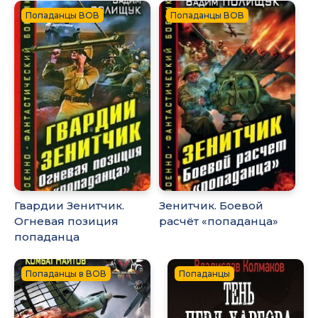
Попаданцы ВОВ
Попаданцы ВОВ
Гвардии Зенитчик.
Зенитчик. Боевой
Огневая позиция
расчёт «попаданца»
попаданца
Попаданцы в ВОВ
Попаданцы