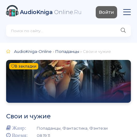
AudioKniga
Online
.Ru
Войти
AudioKniga-Online
»
Попаданцы
» Свои и чужие
В закладки
Свои и чужие
Жанр:
Попаданцы, Фантастика, Фэнтези
Время:
08:19:11