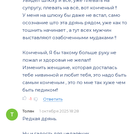
Увидел шлюху и всё, уже плевать на
супругу, плевать на всё, вот конченый !!
У меня на шлюху бы даже не встал, само
осознание што эта дрянь рядом, уже как то
тошнить начинает , а тут всех мужчин
выставляют озабоченными мудаками !!
Конченый, Я бы такому больше руку не
пожал и здоровья не желал!!
Изменить женщине, которая досталась
тебе нивинной и любит тебя, это надо быть
самым конченым , это по мне так хуже чем
быть педиком!!
-1
Ответить
Толян
1 октября 2025 18:28
Т
Редкая дрянь.
Ну и гадость,для недалёких