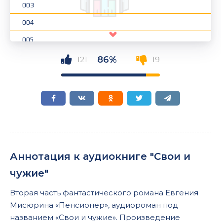
003
004
005
006
86%
121
19
007
008
009
010
011
Аннотация к аудиокниге "Свои и
012
чужие"
013
Вторая часть фантастического романа Евгения
014
Мисюрина «Пенсионер», аудиороман под
015
названием «Свои и чужие». Произведение