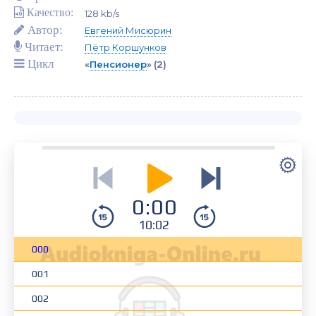
Качество:
128 kb/s
Автор:
Евгений Мисюрин
Читает:
Пётр Коршунков
Цикл
«
Пенсионер
»
(2)
0:00
10:02
000
001
002