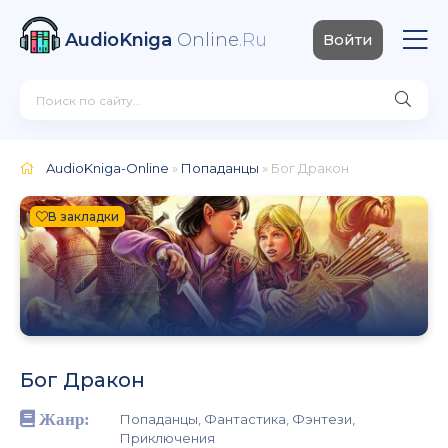
AudioKniga
Online
.Ru
Войти
AudioKniga-Online
»
Попаданцы
» Бог Дракон
В закладки
Бог Дракон
Жанр:
Попаданцы, Фантастика, Фэнтези,
Приключения