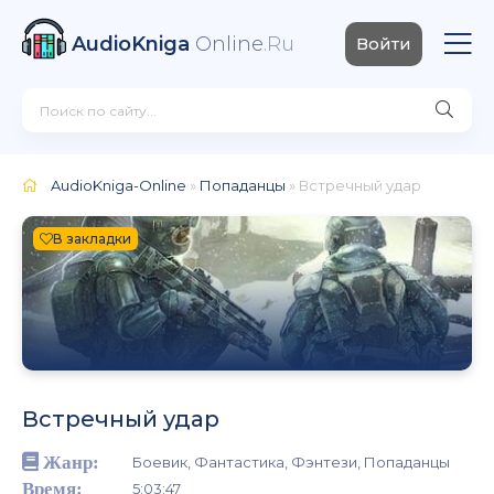
AudioKniga
Online
.Ru
Войти
AudioKniga-Online
»
Попаданцы
» Встречный удар
В закладки
Встречный удар
Жанр:
Боевик, Фантастика, Фэнтези, Попаданцы
Время:
5:03:47