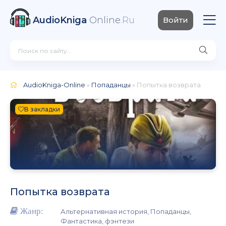
AudioKniga
Online
.Ru
Войти
AudioKniga-Online
»
Попаданцы
» Попытка возврата
В закладки
Попытка возврата
Жанр:
Альтернативная история, Попаданцы,
Фантастика, фэнтези