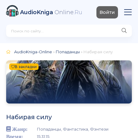
AudioKniga
Online
.Ru
Войти
AudioKniga-Online
»
Попаданцы
» Набирая силу
В закладки
Набирая силу
Жанр:
Попаданцы, Фантастика, Фэнтези
Время:
15:31:15