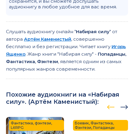
сохранится, и вы сможете дослушать
аудиокнигу в любое удобное для вас время.
Слушать аудиокнигу онлайн "
Набирая силу
" от
автора
Артём Каменистый
, совершенно
бесплатно и без регистрации. Читает книгу
Игорь
Ященко
. Жанр книги "Набирая силу" -
Попаданцы,
Фантастика, Фэнтези
, является одним из самых
популярных жанров современности.
Похожие аудиокниги на «Набирая
силу». (
Артём Каменистый
):
Фантастика, фэнтези,
Боевик, Фантастика,
LitRPG
Фэнтези, Попаданцы