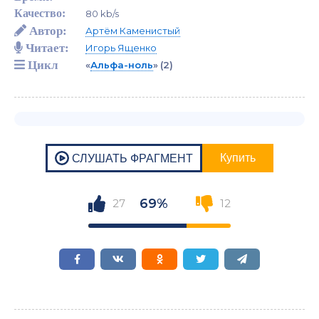
Качество:
80 kb/s
Автор:
Артём Каменистый
Читает:
Игорь Ященко
Цикл
«
Альфа-ноль
»
(2)
69%
27
12