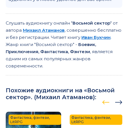
Слушать аудиокнигу онлайн "
Восьмой сектор
" от
автора
Михаил Атаманов
, совершенно бесплатно
и без регистрации. Читает книгу
Иван Букчин
.
Жанр книги "Восьмой сектор" -
Боевик,
Приключения, Фантастика, Фэнтези
, является
одним из самых популярных жанров
современности.
Похожие аудиокниги на «Восьмой
сектор». (
Михаил Атаманов
):
Фантастика, фэнтези,
Фантастика, фэнтези,
LitRPG
LitRPG