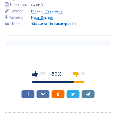
Качество:
64 kb/s
Автор:
Михаил Атаманов
Читает:
Иван Букчин
Цикл
«
Защита Периметра
»
(1)
80%
35
9