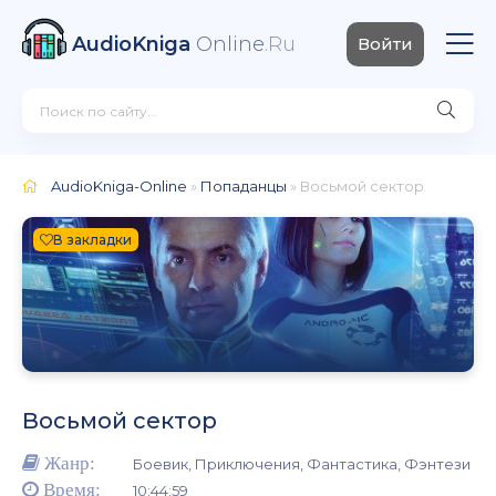
AudioKniga
Online
.Ru
Войти
AudioKniga-Online
»
Попаданцы
» Восьмой сектор
В закладки
Восьмой сектор
Жанр:
Боевик, Приключения, Фантастика, Фэнтези
Время:
10:44:59