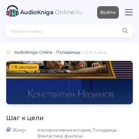
AudioKniga
Online
.Ru
Войти
AudioKniga-Online
»
Попаданцы
» Шаг к цели
В закладки
Шаг к цели
Жанр:
Альтернативная история, Попаданцы,
Фантастика, фэнтези