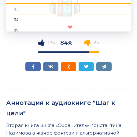
03
04
05
06
84%
135
25
07
08
09
10
11
Аннотация к аудиокниге "Шаг к
12
цели"
13
Вторая книга цикла «Охранитель» Константина
14
Назимова в жанре фэнтези и альтернативной