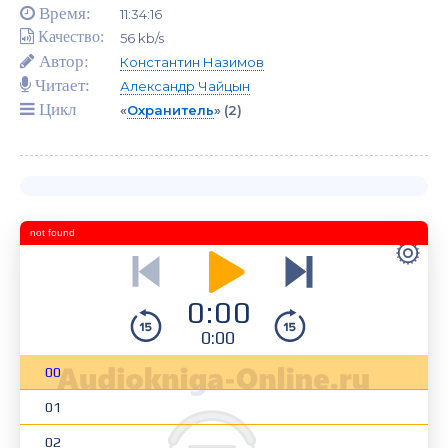
Время:
11:34:16
Качество:
56 kb/s
Автор:
Константин Назимов
Читает:
Александр Чайцын
Цикл
«
Охранитель
»
(2)
not found
0:00
0:00
00
01
02