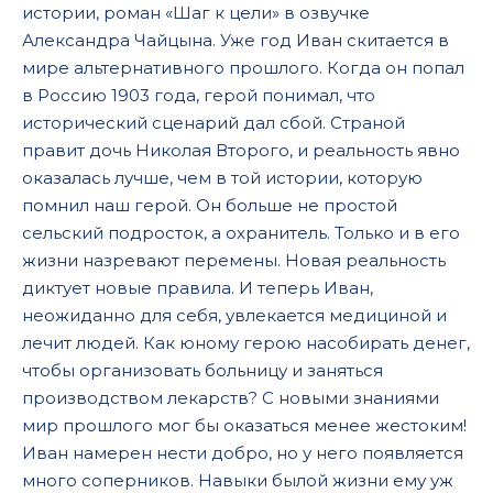
15
истории, роман «Шаг к цели» в озвучке
Александра Чайцына. Уже год Иван скитается в
16
мире альтернативного прошлого. Когда он попал
17
в Россию 1903 года, герой понимал, что
18
исторический сценарий дал сбой. Страной
правит дочь Николая Второго, и реальность явно
19
оказалась лучше, чем в той истории, которую
помнил наш герой. Он больше не простой
сельский подросток, а охранитель. Только и в его
жизни назревают перемены. Новая реальность
диктует новые правила. И теперь Иван,
неожиданно для себя, увлекается медициной и
лечит людей. Как юному герою насобирать денег,
чтобы организовать больницу и заняться
производством лекарств? С новыми знаниями
мир прошлого мог бы оказаться менее жестоким!
Иван намерен нести добро, но у него появляется
много соперников. Навыки былой жизни ему уж