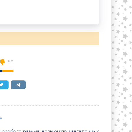
89
"
и особого разума, если он при загадочных