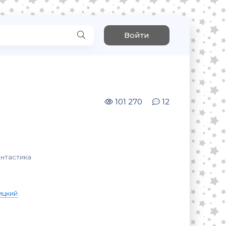
Войти
101 270
12
нтастика
ицкий