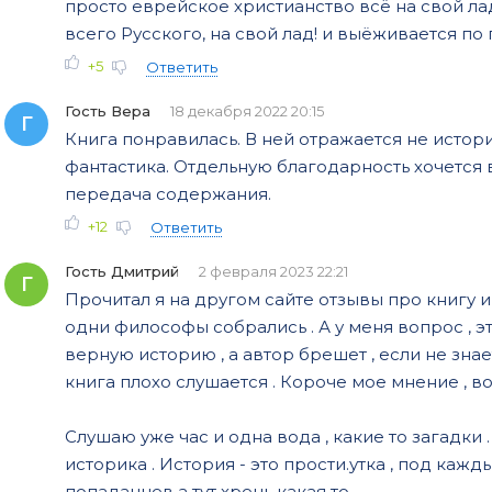
просто еврейское христианство всё на свой лад
всего Русского, на свой лад! и выёживается по пол
+5
Ответить
Гость Вера
18 декабря 2022 20:15
Г
Книга понравилась. В ней отражается не истори
фантастика. Отдельную благодарность хочется 
передача содержания.
+12
Ответить
Гость Дмитрий
2 февраля 2023 22:21
Г
Прочитал я на другом сайте отзывы про книгу и 
одни философы собрались . А у меня вопрос , э
верную историю , а автор брешет , если не знает
книга плохо слушается . Короче мое мнение , в
Слушаю уже час и одна вода , какие то загадки 
историка . История - это прости.утка , под кажд
попаданцев а тут хрень какая то .