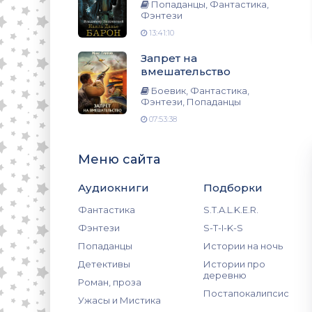
зи, Попаданцы
Попаданцы, Фантастика,
Фэнтези
13:41:10
Запрет на
вмешательство
Боевик, Фантастика,
Фэнтези, Попаданцы
07:53:38
Меню сайта
Аудиокниги
Подборки
Фантастика
S.T.A.L.K.E.R.
Фэнтези
S-T-I-K-S
Попаданцы
Истории на ночь
Детективы
Истории про
деревню
Роман, проза
Постапокалипсис
Ужасы и Мистика