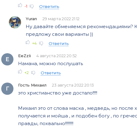
-1
Ответить
Yuran
29 марта 2022 21:12
Ну давайте обменяемся рекомендациями? К
предложу свои варианты ))
+4
Ответить
EeZzIi
4 августа 2022 20:52
E
Намана, можно послушать
+2
Ответить
Гость Михаил
23 августа 2022 20:13
Г
это христианство уже достало!!!!!
Михаил это от слова маска , медведь, но после
получается и мойша , и подобен богу , по грече
правды, похвально!!!!!!!!!