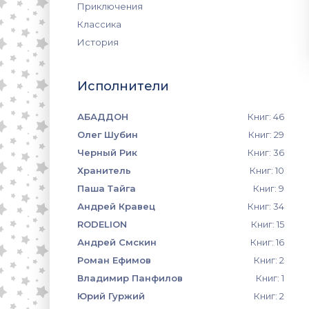
Приключения
Классика
История
Исполнители
АБАДДОН
Книг: 46
Олег Шубин
Книг: 29
Черный Рик
Книг: 36
Хранитель
Книг: 10
Паша Тайга
Книг: 9
Андрей Кравец
Книг: 34
RODELION
Книг: 15
Андрей Смскин
Книг: 16
Роман Ефимов
Книг: 2
Владимир Панфилов
Книг: 1
Юрий Гуржий
Книг: 2