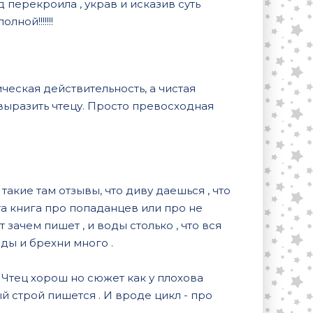
 перекроила , украв и исказив суть
ной!!!!!!!
ческая действительность, а чистая
выразить чтецу. Просто превосходная
такие там отзывы, что диву даешься , что
та книга про попаданцев или про не
 зачем пишет , и воды столько , что вся
оды и брехни много .
. Чтец хорош но сюжет как у плохова
ый строй пишется . И вроде цикл - про