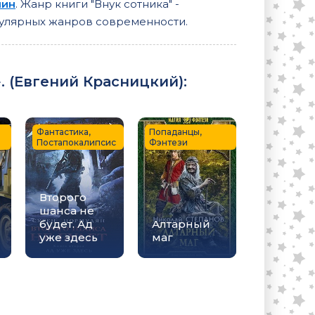
нин
. Жанр книги "Внук сотника" -
опулярных жанров современности.
 (
Евгений Красницкий
):
Фантастика,
Попаданцы,
Постапокалипсис
Фэнтези
Второго
шанса не
будет. Ад
Алтарный
уже здесь
маг