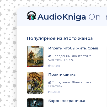
AudioKniga
Onli
тези, LitRPG
Популярное из этого жанра
Играть, чтобы жить. Срыв
нтези
Попаданцы, Фантастика,
Фэнтези, LitRPG
11:43:03
Практикантка
нтези
Попаданцы, Фантастика,
Фэнтези
14:04:00
о
Барон пограничья