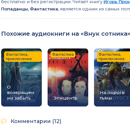
бесплатно и без регистрации. Читает книгу
Игорь Про
Попаданцы, Фантастика
, является одним из самых п
Похожие аудиокниги на «Внук сотника».
Фантастика,
Фантастика
Фантастика,
приключения
приключения
О
возвращен
На пороге
ии забыть
Эпицентр
тьмы
Комментарии (12)