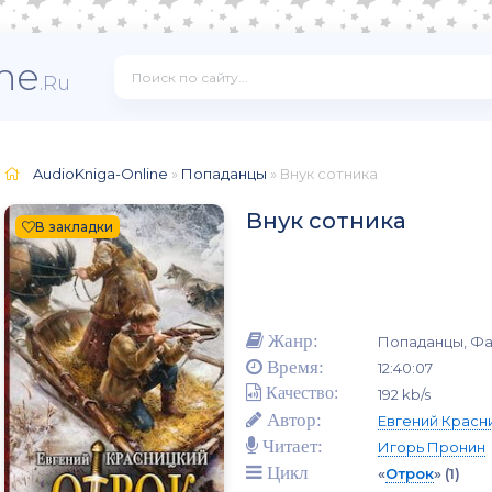
ne
.Ru
AudioKniga-Online
»
Попаданцы
» Внук сотника
Внук сотника
В закладки
Жанр:
Попаданцы, Фа
Время:
12:40:07
Качество:
192 kb/s
Автор:
Евгений Красн
Читает:
Игорь Пронин
Цикл
«
Отрок
»
(1)