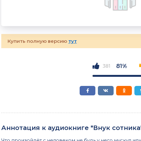
Купить полную версию
тут
81%
381
Аннотация к аудиокниге "Внук сотника
Что произойдёт с человеком не будь у него мускул ил