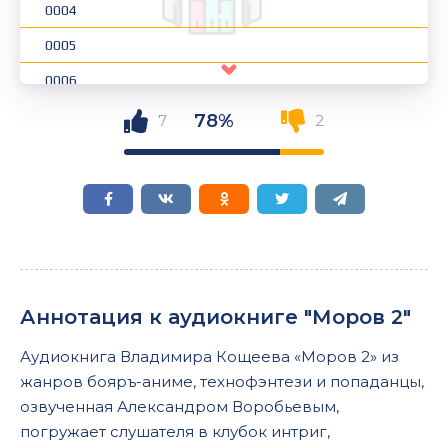
0004
0005
0006
0007
78%
7
2
0008
0009
0010
0011
0012
Аннотация к аудиокниге "Моров 2"
0013
Аудиокнига Владимира Кощеева «Моров 2» из
0014
жанров бояръ-аниме, технофэнтези и попаданцы,
0015
озвученная Александром Воробьевым,
погружает слушателя в клубок интриг,
0016