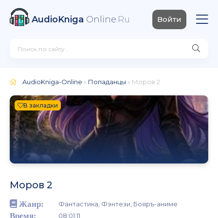
AudioKniga
Online
.Ru
Войти
AudioKniga-Online
»
Попаданцы
» Моров 2
В закладки
Моров 2
Жанр:
Фантастика, Фэнтези, Бояръ-аниме
Время:
08:01:11