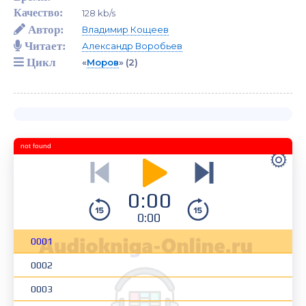
Качество:
128 kb/s
Автор:
Владимир Кощеев
Читает:
Александр Воробьев
Цикл
«
Моров
»
(2)
not found
0:00
0:00
0001
0002
0003