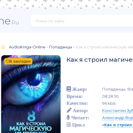
ne
.Ru
AudioKniga-Online
»
Попаданцы
» Как я строил магическую и
Как я строил магич
В закладки
Жанр:
Попаданцы, Фа
Время:
08:28:50
Качество:
96 kb/s
Автор:
Константин Зу
Читает:
Александр Во
Цикл
«
Как я строи