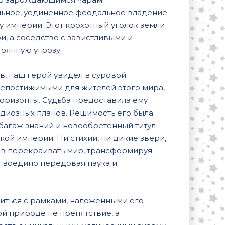
льное, уединенное феодальное владение
 империи. Этот крохотный уголок земли
, а соседство с завистливыми и
оянную угрозу.
тв, наш герой увидел в суровой
 непостижимыми для жителей этого мира,
горизонты. Судьба предоставила ему
иозных планов. Решимость его была
й багаж знаний и новообретенный титул
ой империи. Ни стихии, ни дикие звери,
тов перекраивать мир, трансформируя
я воедино передовая наука и
риться с рамками, наложенными его
й природе не препятствие, а