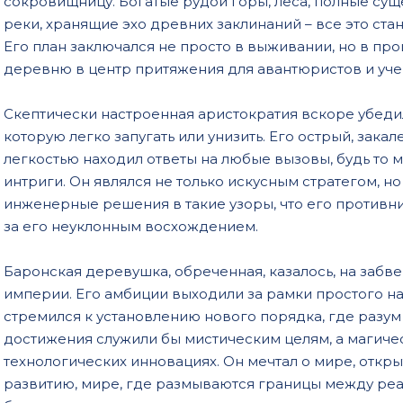
сокровищницу. Богатые рудой горы, леса, полные сущ
реки, хранящие эхо древних заклинаний – все это ст
Его план заключался не просто в выживании, но в про
деревню в центр притяжения для авантюристов и уче
Скептически настроенная аристократия вскоре убедила
которую легко запугать или унизить. Его острый, зак
легкостью находил ответы на любые вызовы, будь то 
интриги. Он являлся не только искусным стратегом, н
инженерные решения в такие узоры, что его противн
за его неуклонным восхождением.
Баронская деревушка, обреченная, казалось, на забв
империи. Его амбиции выходили за рамки простого на
стремился к установлению нового порядка, где разум 
достижения служили бы мистическим целям, а магиче
технологических инновациях. Он мечтал о мире, откр
развитию, мире, где размываются границы между реал