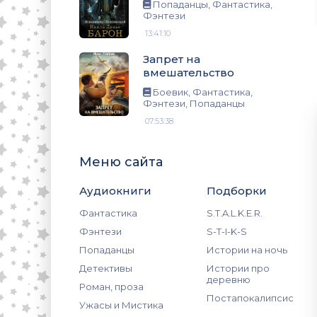
зи, Попаданцы
Попаданцы, Фантастика,
Фэнтези
13:41:10
Запрет на
вмешательство
Боевик, Фантастика,
Фэнтези, Попаданцы
07:53:38
Меню сайта
Аудиокниги
Подборки
Фантастика
S.T.A.L.K.E.R.
Фэнтези
S-T-I-K-S
Попаданцы
Истории на ночь
Детективы
Истории про
деревню
Роман, проза
Постапокалипсис
Ужасы и Мистика