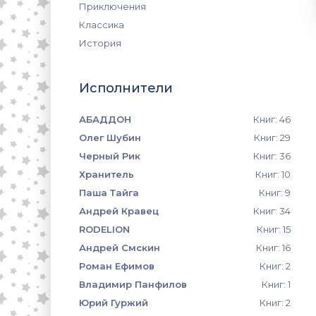
Приключения
Классика
История
Исполнители
АБАДДОН
Книг: 46
Олег Шубин
Книг: 29
Черный Рик
Книг: 36
Хранитель
Книг: 10
Паша Тайга
Книг: 9
Андрей Кравец
Книг: 34
RODELION
Книг: 15
Андрей Смскин
Книг: 16
Роман Ефимов
Книг: 2
Владимир Панфилов
Книг: 1
Юрий Гуржий
Книг: 2