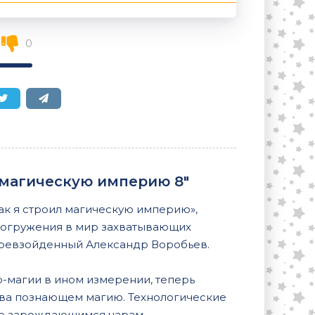
0
 магическую империю 8"
ак я строил магическую империю»,
 погружения в мир захватывающих
превзойденный Александр Воробьев.
о-магии в ином измерении, теперь
едва познающем магию. Технологические
то зарождающимся чарам.