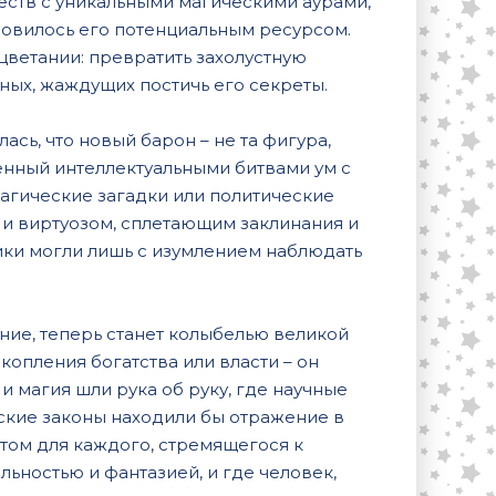
еств с уникальными магическими аурами,
ановилось его потенциальным ресурсом.
цветании: превратить захолустную
ных, жаждущих постичь его секреты.
сь, что новый барон – не та фигура,
аленный интеллектуальными битвами ум с
магические загадки или политические
о и виртуозом, сплетающим заклинания и
ики могли лишь с изумлением наблюдать
ение, теперь станет колыбелью великой
копления богатства или власти – он
и магия шли рука об руку, где научные
ские законы находили бы отражение в
ытом для каждого, стремящегося к
ьностью и фантазией, и где человек,