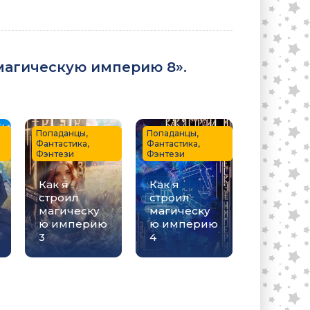
магическую империю 8».
Попаданцы,
Попаданцы,
Фантастика,
Фантастика,
Фэнтези
Фэнтези
Как я
Как я
строил
строил
магическу
магическу
ю империю
ю империю
3
4