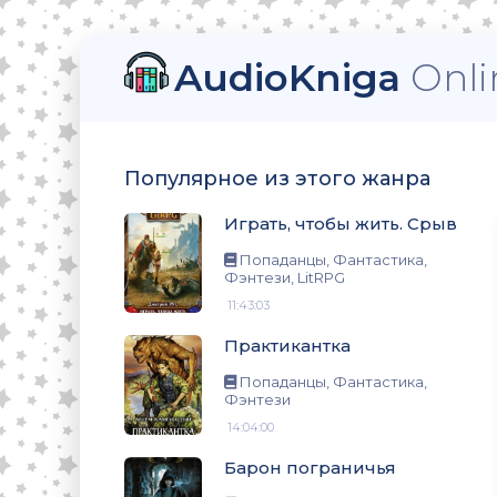
AudioKniga
Onli
тези, LitRPG
Популярное из этого жанра
Играть, чтобы жить. Срыв
нтези
Попаданцы, Фантастика,
Фэнтези, LitRPG
11:43:03
Практикантка
нтези
Попаданцы, Фантастика,
Фэнтези
14:04:00
о
Барон пограничья