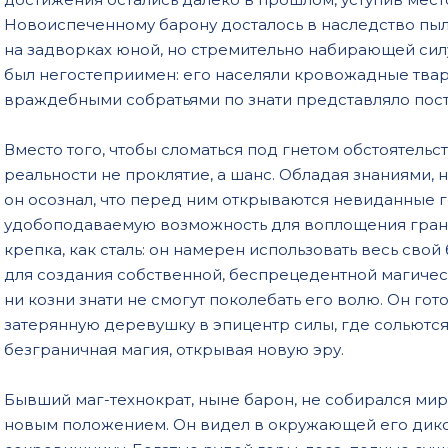
Новоиспеченному барону досталось в наследство пы
kak-ja-stroil-magicheskuju-imperiju-8-19
на задворках юной, но стремительно набирающей силу
kak-ja-stroil-magicheskuju-imperiju-8-20
был негостеприимен: его населяли кровожадные твари
враждебными собратьями по знати представляло пост
kak-ja-stroil-magicheskuju-imperiju-8-21
Вместо того, чтобы сломаться под гнетом обстоятельс
реальности не проклятие, а шанс. Обладая знаниями,
он осознал, что перед ним открываются невиданные 
удобоподаваемую возможность для воплощения гранд
крепка, как сталь: он намерен использовать весь сво
для создания собственной, беспрецедентной магическ
ни козни знати не смогут поколебать его волю. Он го
затерянную деревушку в эпицентр силы, где сольютс
безграничная магия, открывая новую эру.
Бывший маг-технократ, ныне барон, не собирался ми
новым положением. Он видел в окружающей его дико