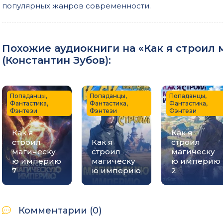
популярных жанров современности.
Похожие аудиокниги на «Как я строил 
(
Константин Зубов
):
Попаданцы,
Попаданцы,
Попаданцы,
Фантастика,
Фантастика,
Фантастика,
Фэнтези
Фэнтези
Фэнтези
Как я
Как я
строил
Как я
строил
магическу
строил
магическу
ю империю
магическу
ю империю
7
ю империю
2
Комментарии (0)