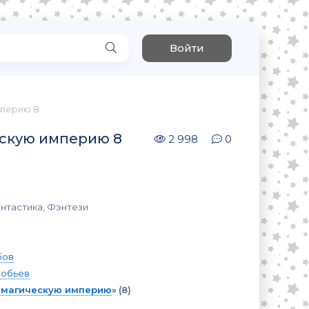
Войти
мперию 8
ескую империю 8
2 998
0
нтастика, Фэнтези
бов
робьев
л магическую империю
»
(8)