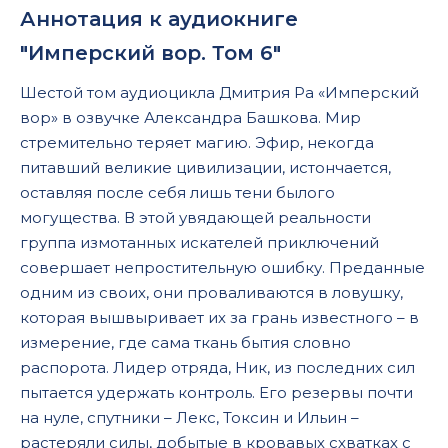
Аннотация к аудиокниге
"Имперский вор. Том 6"
Шестой том аудиоцикла Дмитрия Ра «Имперский
вор» в озвучке Александра Башкова. Мир
стремительно теряет магию. Эфир, некогда
питавший великие цивилизации, истончается,
оставляя после себя лишь тени былого
могущества. В этой увядающей реальности
группа измотанных искателей приключений
совершает непростительную ошибку. Преданные
одним из своих, они проваливаются в ловушку,
которая вышвыривает их за грань известного – в
измерение, где сама ткань бытия словно
распорота. Лидер отряда, Ник, из последних сил
пытается удержать контроль. Его резервы почти
на нуле, спутники – Лекс, Токсин и Ильин –
растеряли силы, добытые в кровавых схватках с