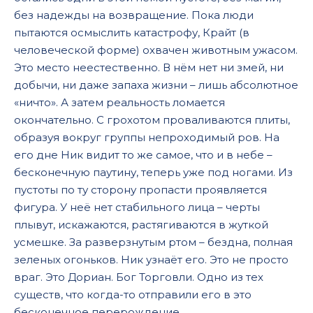
без надежды на возвращение. Пока люди
пытаются осмыслить катастрофу, Крайт (в
человеческой форме) охвачен животным ужасом.
Это место неестественно. В нём нет ни змей, ни
добычи, ни даже запаха жизни – лишь абсолютное
«ничто». А затем реальность ломается
окончательно. С грохотом проваливаются плиты,
образуя вокруг группы непроходимый ров. На
его дне Ник видит то же самое, что и в небе –
бесконечную паутину, теперь уже под ногами. Из
пустоты по ту сторону пропасти проявляется
фигура. У неё нет стабильного лица – черты
плывут, искажаются, растягиваются в жуткой
усмешке. За разверзнутым ртом – бездна, полная
зеленых огоньков. Ник узнаёт его. Это не просто
враг. Это Дориан. Бог Торговли. Одно из тех
существ, что когда-то отправили его в это
бесконечное перерождение.