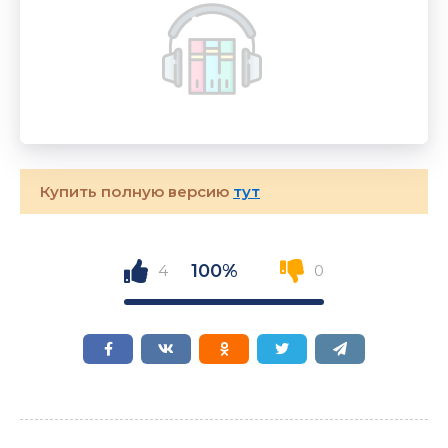
Купить полную версию
тут
100%
4
0