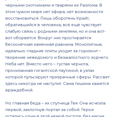
черными охотниками и тварями из Разлома. В
этом чужом мире нет эфира, нет возможности
восстановиться. Лишь оборотень Крайт,
обратившийся в человека, всё ещё чувствует
слабую связь с родными землями, но и она вот-
вот оборвется. Вокруг них простирается
бесконечная каменная равнина. Монолитные,
идеально гладкие плиты уходят за горизонт –
творение неведомого и безжалостного зодчего.
Неба нет. Вместо него – густая чернота,
пронизанная гигантской паутиной, в узлах
которой пульсируют призрачные сферы. Рассвет
здесь никогда не наступит. Сама тишина кажется
враждебной.
Но главная беда – их спутница Тея. Она исчезла
первой, захлопнув портал за собой. Герои
остались одни в этой немой пустоте, без магии,