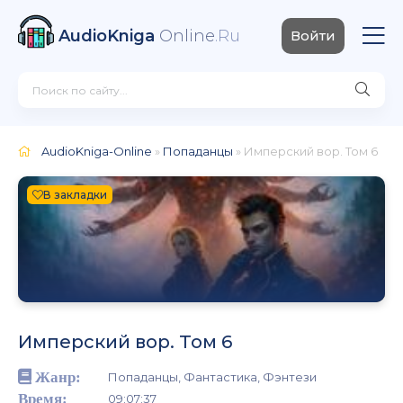
AudioKniga
Online
.Ru
Войти
AudioKniga-Online
»
Попаданцы
» Имперский вор. Том 6
В закладки
Имперский вор. Том 6
Жанр:
Попаданцы, Фантастика, Фэнтези
Время:
09:07:37