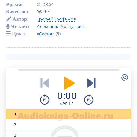
Время:
02:08:54
Качество:
96 kb/s
Автор:
Ерофей Трофимов
Читает:
Александр Аравушкин
Цикл
«
Сотня
»
(6)
0:00
49:17
1
2
3