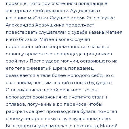
посвященного приключениям попаданца в
альтернативной рельности. Аудиокнига с
названием «Сотня. Смутное время 6» в озвучке
Александра Аравушкина продолжает
повествовать слушателям о судьбе казака Матвея
и его близких. Матвей волею случая
перенесенный из современности в казачью
станицу времен его прапрадеда продолжает
свой путь. После удара молнии, оставившего на
его теле синеватый шрам, попаданец
оказывается в теле более молодого себя, но с
сознанием, полным знаний и опыта будущего.
Столкнувшись с новой реальностью, он
использует свои знания из института стали и
сплавов, полученные до переноса, чтобы
раскрыть секрет производства булата, помогая
своему теперешнему отцу в кузнечном деле.
Благодаря выучке морского пехотинца, Матвей