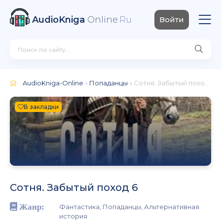
AudioKniga
Online
.Ru
Войти
AudioKniga-Online
»
Попаданцы
» Сотня. Забытый поход 6
В закладки
Сотня. Забытый поход 6
Жанр:
Фантастика, Попаданцы, Альтернативная
история