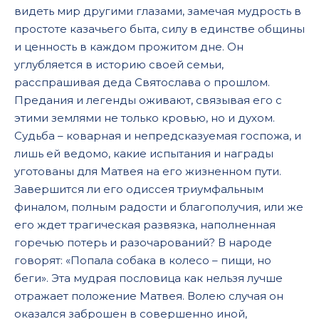
видеть мир другими глазами, замечая мудрость в
простоте казачьего быта, силу в единстве общины
и ценность в каждом прожитом дне. Он
углубляется в историю своей семьи,
расспрашивая деда Святослава о прошлом.
Предания и легенды оживают, связывая его с
этими землями не только кровью, но и духом.
Судьба – коварная и непредсказуемая госпожа, и
лишь ей ведомо, какие испытания и награды
уготованы для Матвея на его жизненном пути.
Завершится ли его одиссея триумфальным
финалом, полным радости и благополучия, или же
его ждет трагическая развязка, наполненная
горечью потерь и разочарований? В народе
говорят: «Попала собака в колесо – пищи, но
беги». Эта мудрая пословица как нельзя лучше
отражает положение Матвея. Волею случая он
оказался заброшен в совершенно иной,