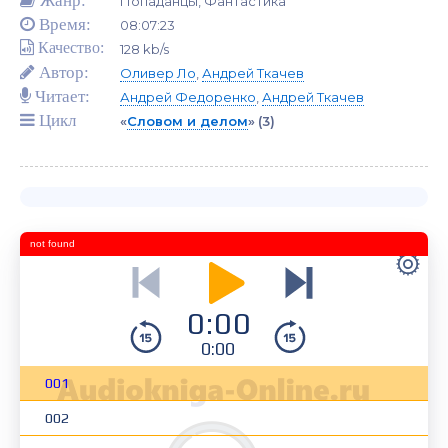
Жанр:
Попаданцы, Фантастика
Время:
08:07:23
Качество:
128 kb/s
Автор:
Оливер Ло
,
Андрей Ткачев
Читает:
Андрей Федоренко
,
Андрей Ткачев
Цикл
«
Словом и делом
»
(3)
not found
0:00
0:00
001
002