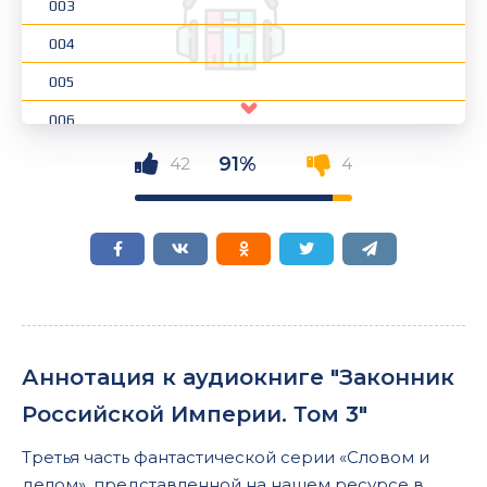
003
004
005
006
007
91%
42
4
008
009
010
011
012
Аннотация к аудиокниге "Законник
013
Российской Империи. Том 3"
014
Третья часть фантастической серии «Словом и
015
делом», представленной на нашем ресурсе в