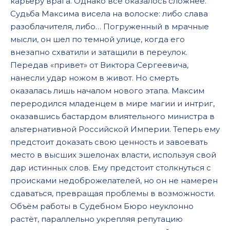
карьеру врага. Однако все оказалось сложнее.
Судьба Максима висела на волоске: либо слава
разоблачителя, либо… Погруженный в мрачные
мысли, он шел по темной улице, когда его
внезапно схватили и затащили в переулок.
Передав «привет» от Виктора Сергеевича,
нанесли удар ножом в живот. Но смерть
оказалась лишь началом нового этапа. Максим
переродился младенцем в мире магии и интриг,
оказавшись бастардом влиятельного министра в
альтернативной Российской Империи. Теперь ему
предстоит доказать свою ценность и завоевать
место в высших эшелонах власти, используя свой
дар истинных слов. Ему предстоит столкнуться с
происками недоброжелателей, но он не намерен
сдаваться, превращая проблемы в возможности.
Объём работы в Судебном Бюро неуклонно
растёт, параллельно укрепляя репутацию