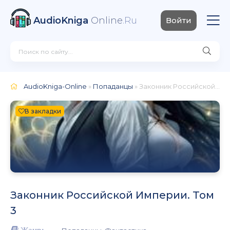
AudioKniga
Online
.Ru
Войти
AudioKniga-Online
»
Попаданцы
» Законник Российской Империи. Том 3
В закладки
Законник Российской Империи. Том
3