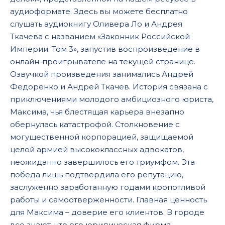
016
аудиоформате. Здесь вы можете бесплатно
слушать аудиокнигу Оливера Ло и Андрея
017
Ткачева с названием «Законник Российской
018
Империи. Том 3», запустив воспроизведение в
019
онлайн-проигрывателе на текущей странице.
Озвучкой произведения занимались Андрей
020
Федоренко и Андрей Ткачев. История связана с
021
приключениями молодого амбициозного юриста,
Максима, чья блестящая карьера внезапно
022
обернулась катастрофой. Столкновение с
023
могущественной корпорацией, защищаемой
024
целой армией высококлассных адвокатов,
неожиданно завершилось его триумфом. Эта
025
победа лишь подтвердила его репутацию,
заслуженно заработанную годами кропотливой
работы и самоотверженности. Главная ценность
для Максима – доверие его клиентов. В городе
все знают, что его юридическая фирма –