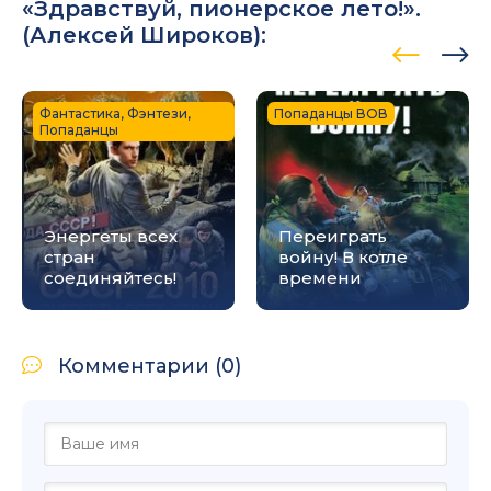
«Здравствуй, пионерское лето!».
(
Алексей Широков
):
Фантастика, Фэнтези,
Попаданцы ВОВ
Попаданцы
Энергеты всех
Переиграть
стран
войну! В котле
соединяйтесь!
времени
Комментарии (0)