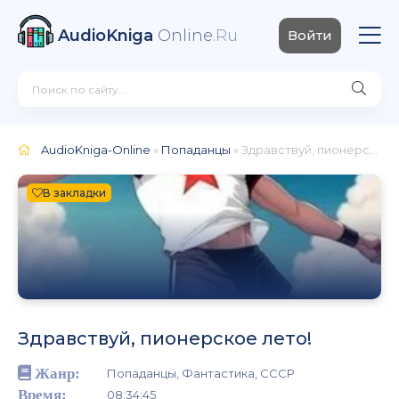
AudioKniga
Online
.Ru
Войти
AudioKniga-Online
»
Попаданцы
» Здравствуй, пионерское лето!
В закладки
Здравствуй, пионерское лето!
Жанр:
Попаданцы, Фантастика, СССР
Время:
08:34:45