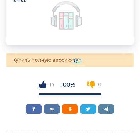
04-02
Купить полную версию
тут
100%
14
0