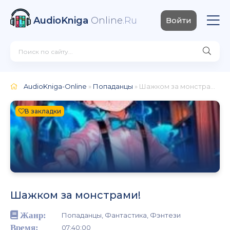
AudioKniga
Online
.Ru
Войти
AudioKniga-Online
»
Попаданцы
» Шажком за монстрами!
В закладки
Шажком за монстрами!
Жанр:
Попаданцы, Фантастика, Фэнтези
Время:
07:40:00