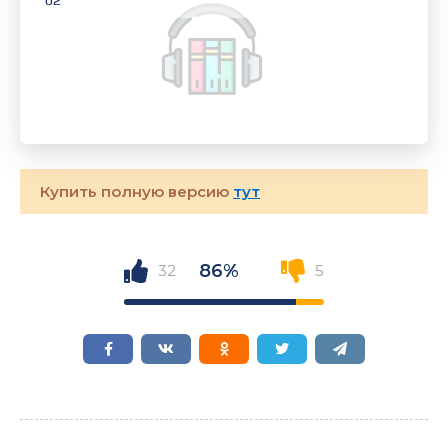
02
Купить полную версию
тут
86%
32
5