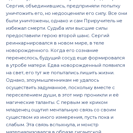
Сергия, объединившись, предприняли попытку
уничтожить его, но недооценили его силу. Все они
были уничтожены, однако и сам Приручитель не
избежал смерти. Судьба или высшие силы
предоставили герою второй шанс. Сергий
реинкарнировался в новом мире, в теле
новорожденного. Когда его сознание
перенеслось, будущий сосуд еще формировался
в утробе матери. Едва новорожденный появился
на свет, его тут же попытались лишить жизни.
Однако, злоумышленникам не удалось
осуществить задуманное, поскольку вместе с
переселением души, в этот мир проникли и её
магические таланты. С первым же криком
младенец ощутил ментальную связь со своим
существом из иного измерения, пусть пока и
слабым. Эта связь вспыхнула, и монстр
материализовался в образе гигантской,