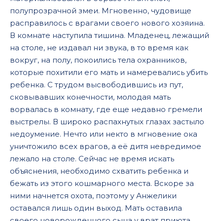
полупрозрачной змеи. Мгновенно, чудовище
расправилось с врагами своего нового хозяина.
В комнате наступила тишина. Младенец, лежащий
на столе, не издавал ни звука, в то время как
вокруг, на полу, покоились тела охранников,
которые похитили его мать и намеревались убить
ребенка. С трудом высвободившись из пут,
сковывавших конечности, молодая мать
ворвалась в комнату, где еще недавно гремели
выстрелы. В широко распахнутых глазах застыло
недоумение. Нечто или некто в мгновение ока
уничтожило всех врагов, а её дитя невредимое
лежало на столе. Сейчас не время искать
объяснения, необходимо схватить ребенка и
бежать из этого кошмарного места. Вскоре за
ними начнется охота, поэтому у Анжелики
оставался лишь один выход. Мать оставила
своего новорожденного сына у врат приюта