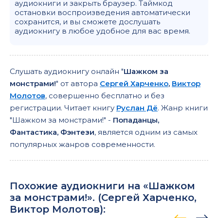
аудиокниги и закрыть браузер. Таймкод
остановки воспроизведения автоматически
сохранится, и вы сможете дослушать
аудиокнигу в любое удобное для вас время.
Слушать аудиокнигу онлайн "
Шажком за
монстрами!
" от автора
Сергей Харченко
,
Виктор
Молотов
, совершенно бесплатно и без
регистрации. Читает книгу
Руслан Дё
. Жанр книги
"Шажком за монстрами!" -
Попаданцы,
Фантастика, Фэнтези
, является одним из самых
популярных жанров современности.
Похожие аудиокниги на «Шажком
за монстрами!». (
Сергей Харченко
,
Виктор Молотов
):