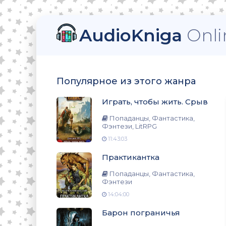
AudioKniga
Onli
тези, LitRPG
Популярное из этого жанра
Играть, чтобы жить. Срыв
нтези
Попаданцы, Фантастика,
Фэнтези, LitRPG
11:43:03
Практикантка
нтези
Попаданцы, Фантастика,
Фэнтези
14:04:00
о
Барон пограничья