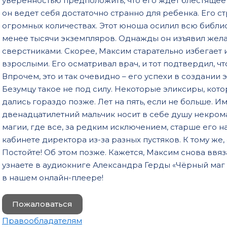
уверенностью предположить, что его ждет блестящее 
он ведет себя достаточно странно для ребенка. Его ст
огромных количествах. Этот юноша осилил всю библиот
менее тысячи экземпляров. Однажды он изъявил жела
сверстниками. Скорее, Максим старательно избегает 
взрослыми. Его осматривал врач, и тот подтвердил, чт
Впрочем, это и так очевидно – его успехи в создании
Безумцу такое не под силу. Некоторые эликсиры, кото
дались гораздо позже. Лет на пять, если не больше. И
двенадцатилетний мальчик носит в себе душу некрома
магии, где все, за редким исключением, старше его на 
кабинете директора из-за разных пустяков. К тому же
Постойте! Об этом позже. Кажется, Максим снова ввя
узнаете в аудиокниге Александра Герды «Чёрный маг
в нашем онлайн-плеере!
Пожаловаться
Правообладателям