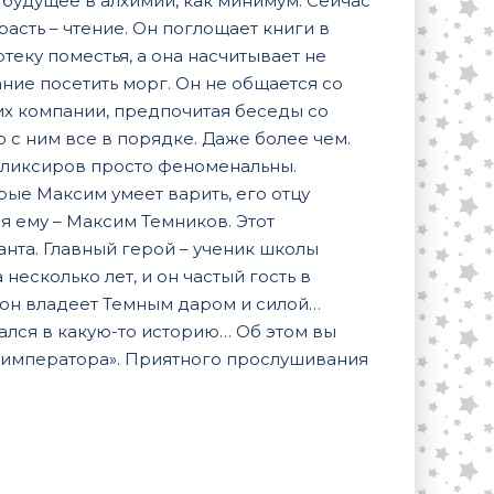
будущее в алхимии, как минимум. Сейчас
расть – чтение. Он поглощает книги в
еку поместья, а она насчитывает не
ние посетить морг. Он не общается со
их компании, предпочитая беседы со
о с ним все в порядке. Даже более чем.
 эликсиров просто феноменальны.
рые Максим умеет варить, его отцу
мя ему – Максим Темников. Этот
нта. Главный герой – ученик школы
несколько лет, и он частый гость в
, он владеет Темным даром и силой…
зался в какую-то историю… Об этом вы
 императора». Приятного прослушивания