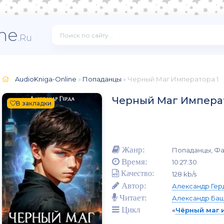
ne
.Ru
AudioKniga-Online
»
Попаданцы
» Черный Маг Императора 1
Черный Маг Императ
В закладки
Жанр:
Попаданцы, Фа
Время:
10:27:30
Качество:
128 kb/s
Автор:
Александр Гер
Читает:
Александр Ба
Цикл
«
Чёрный маг 