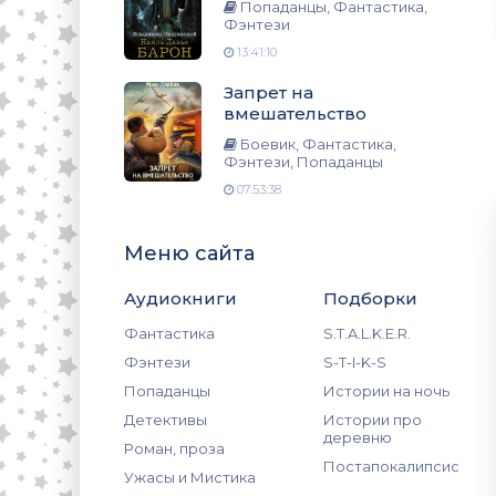
зи, Попаданцы
Попаданцы, Фантастика,
Фэнтези
13:41:10
Запрет на
вмешательство
Боевик, Фантастика,
Фэнтези, Попаданцы
07:53:38
Меню сайта
Аудиокниги
Подборки
Фантастика
S.T.A.L.K.E.R.
Фэнтези
S-T-I-K-S
Попаданцы
Истории на ночь
Детективы
Истории про
деревню
Роман, проза
Постапокалипсис
Ужасы и Мистика