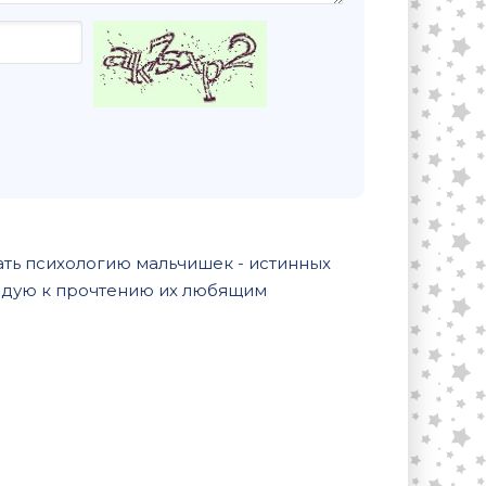
ать психологию мальчишек - истинных
ндую к прочтению их любящим