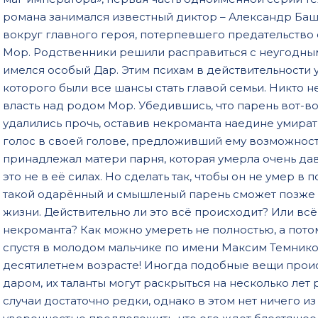
романа занимался известный диктор – Александр Баш
вокруг главного героя, потерпевшего предательство 
Мор. Родственники решили расправиться с неугодным б
имелся особый Дар. Этим психам в действительности у
которого были все шансы стать главой семьи. Никто н
власть над родом Мор. Убедившись, что парень вот-во
удалились прочь, оставив некроманта наедине умирать
голос в своей голове, предложивший ему возможность
принадлежал матери парня, которая умерла очень дав
это не в её силах. Но сделать так, чтобы он не умер в
такой одарённый и смышленый парень сможет позже 
жизни. Действительно ли это всё происходит? Или вс
некроманта? Как можно умереть не полностью, а пото
спустя в молодом мальчике по имени Максим Темников
десятилетнем возрасте! Иногда подобные вещи проис
даром, их таланты могут раскрыться на несколько ле
случаи достаточно редки, однако в этом нет ничего и