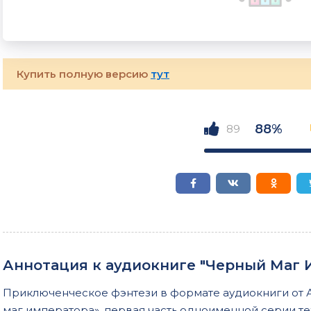
Купить полную версию
тут
88%
89
Аннотация к аудиокниге "Черный Маг 
Приключенческое фэнтези в формате аудиокниги от 
маг императора», первая часть одноименной серии т