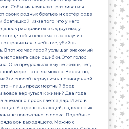
ков. События начинают развиваться
от своих родных братьев и сестёр рода
ратишкой, из-за того, что у него
далось расправиться с «другим», у
е хотел, чтобы некромант заполучил
т отправиться в небытие, убийцы
. В тот же час герой услышал знакомый
 исправить свои ошибки. Этот голос
но. Она предложила ему не жизнь, нет,
 полной мере – это возможно. Вероятно,
найти способ вернуться к полноценной
ё это – лишь предсмертный бред
м вовсе вернуться к жизни? Два года
 внезапно просыпается дар. И это в
ходят. У отдельных людей, наделенных
т раньше положенного срока. Подобные
з ряда вон выходящего. Можно с