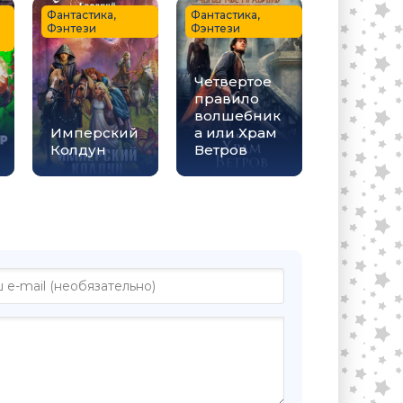
Фантастика,
Фантастика,
Фэнтези
Фэнтези
Четвертое
правило
волшебник
Имперский
а или Храм
Колдун
Ветров