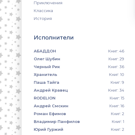
Приключения
Классика
История
Исполнители
АБАДДОН
Книг: 46
Олег Шубин
Книг: 29
Черный Рик
Книг: 36
Хранитель
Книг: 10
Паша Тайга
Книг: 9
Андрей Кравец
Книг: 34
RODELION
Книг: 15
Андрей Смскин
Книг: 16
Роман Ефимов
Книг: 2
Владимир Панфилов
Книг: 1
Юрий Гуржий
Книг: 2