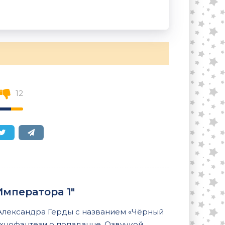
12
Императора 1"
Александра Герды с названием «Чёрный
ехнофэнтези о попаданце. Озвучкой