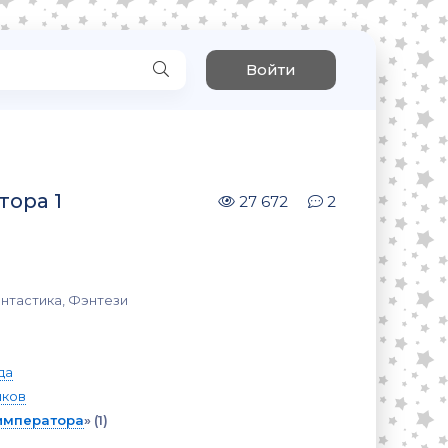
Войти
ора 1
27 672
2
нтастика, Фэнтези
да
шков
императора
»
(1)