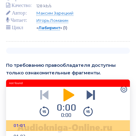
Качество:
128 kb/s
Автор:
Максим Зарецкий
Читает:
Игорь Ломакин
Цикл
«
Лабиринт
»
(1)
По требованию правообладателя доступны
только ознакомительные фрагменты.
not found
0:00
0:00
01-01