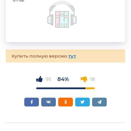
01-02
Купить полную версию
тут
84%
95
18