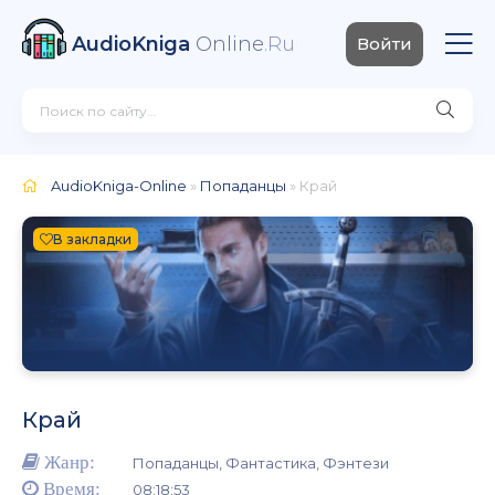
AudioKniga
Online
.Ru
Войти
AudioKniga-Online
»
Попаданцы
» Край
В закладки
Край
Жанр:
Попаданцы, Фантастика, Фэнтези
Время:
08:18:53