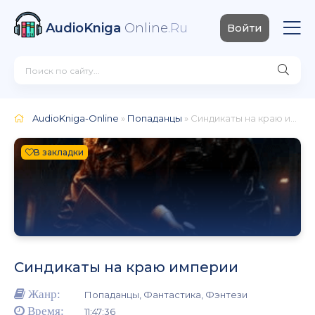
AudioKniga
Online
.Ru
Войти
AudioKniga-Online
»
Попаданцы
» Синдикаты на краю империи
В закладки
Синдикаты на краю империи
Жанр:
Попаданцы, Фантастика, Фэнтези
Время:
11:47:36