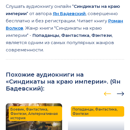
Слушать аудиокнигу онлайн "
Синдикаты на краю
империи
" от автора
Ян Бадевский
, совершенно
бесплатно и без регистрации. Читает книгу
Роман
Волков
. Жанр книги "Синдикаты на краю
империи" -
Попаданцы, Фантастика, Фэнтези
,
является одним из самых популярных жанров
современности.
Похожие аудиокниги на
«Синдикаты на краю империи». (
Ян
Бадевский
):
Боевик, Фантастика,
Попаданцы, Фантастика,
Фэнтези, Альтернативная
Фэнтези
история