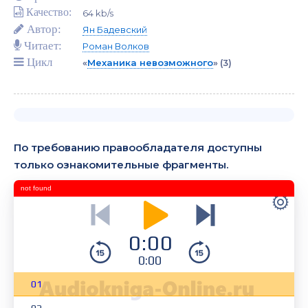
Качество:
64 kb/s
Автор:
Ян Бадевский
Читает:
Роман Волков
Цикл
«
Механика невозможного
»
(3)
По требованию правообладателя доступны
только ознакомительные фрагменты.
not found
0:00
0:00
01