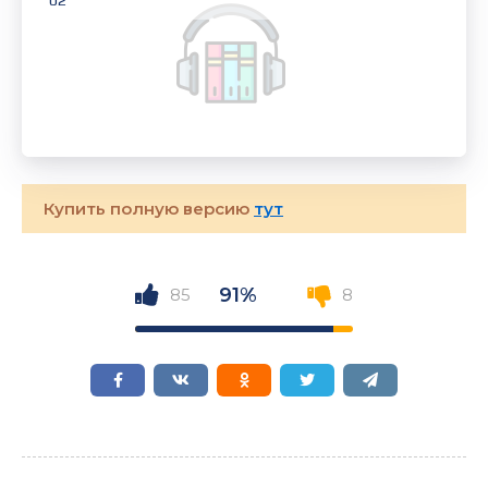
02
Купить полную версию
тут
91%
85
8