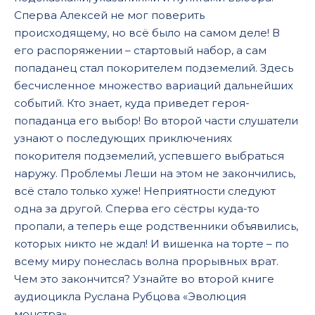
Сперва Алексей не мог поверить
происходящему, но всё было на самом деле! В
его распоряжении – стартовый набор, а сам
попаданец стал покорителем подземелий. Здесь
бесчисленное множество вариаций дальнейших
событий. Кто знает, куда приведет героя-
попаданца его выбор! Во второй части слушатели
узнают о последующих приключениях
покорителя подземелий, успевшего выбраться
наружу. Проблемы Леши на этом не закончились,
всё стало только хуже! Неприятности следуют
одна за другой. Сперва его сёстры куда-то
пропали, а теперь еще родственники объявились,
которых никто не ждал! И вишенка на торте – по
всему миру понеслась волна прорывных врат.
Чем это закончится? Узнайте во второй книге
аудиоцикла Руслана Рубцова «Эволюция
монстра».