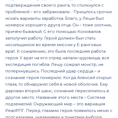
подтверждения своего ранга, то столкнулся с
проблемой – его забраковали… Пришлось срочно
искать варианты заработка. Благо, у Леши был
номерок хорошего друга отца. Он – тоже охотник,
причём бывалый. С его помощью Коновалов
заполучил работу. Герой должен был стать
носильщиком во время миссии у Е-ранговых
врат. К сожалению, это была последняя работа
героя. У врат на его отряд напали чудовища, вся
экспедиция погибла. Лешу сожрал монстр, не
поперхнувшись. Последний удар сердца – и
сознание героя померкло. Когда Алексей открыл
глаза, то обнаружил себя в новой оболочке. Ему
дарован второй шанс, сознание переселилось в
другое место. Название этого места – Система
подземелий. Окружающий мир – это вариация
РеалРПГ. Перед глазами героя появилось меню с
подсказками, указаниями и пунктами выбора.