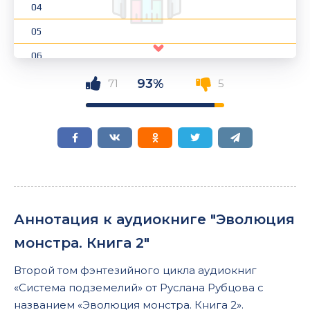
04
05
06
07
93%
71
5
08
09
10
11
12
Аннотация к аудиокниге "Эволюция
13
монстра. Книга 2"
14
Второй том фэнтезийного цикла аудиокниг
15
«Система подземелий» от Руслана Рубцова с
16
названием «Эволюция монстра. Книга 2».