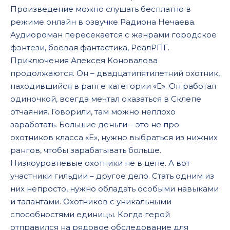
Произведение можно слушать бесплатно в
17
режиме онлайн в озвучке Радиона Нечаева.
18
Аудиороман пересекается с жанрами городское
19
фэнтези, боевая фантастика, РеалРПГ.
Приключения Алексея Коновалова
20
продолжаются. Он – двадцатипятилетний охотник,
21
находившийся в ранге категории «Е». Он работал
одиночкой, всегда мечтал оказаться в Склепе
22
отчаяния. Говорили, там можно неплохо
23
заработать. Большие деньги – это не про
24
охотников класса «Е», нужно выбраться из нижних
рангов, чтобы зарабатывать больше.
25
Низкоуровневые охотники не в цене. А вот
26
участники гильдии – другое дело. Стать одним из
них непросто, нужно обладать особыми навыками
и талантами. Охотников с уникальными
способностями единицы. Когда герой
отправился на рядовое обследование для