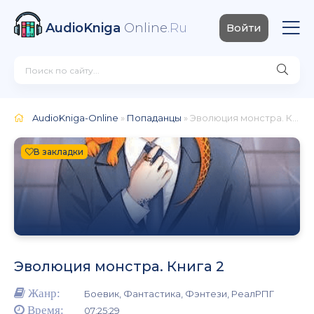
AudioKniga
Online
.Ru
Войти
AudioKniga-Online
»
Попаданцы
» Эволюция монстра. Книга 2
В закладки
Эволюция монстра. Книга 2
Жанр:
Боевик, Фантастика, Фэнтези, РеалРПГ
Время:
07:25:29