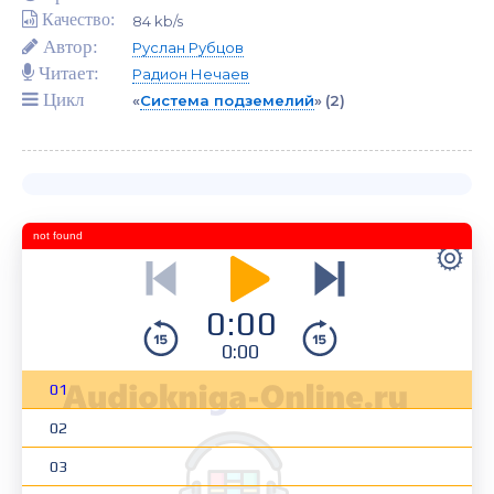
Качество:
84 kb/s
Автор:
Руслан Рубцов
Читает:
Радион Нечаев
Цикл
«
Система подземелий
»
(2)
not found
0:00
0:00
01
02
03