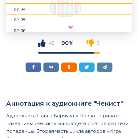
02-04
02-05
02-06
02-07
90%
45
5
02-08
02-09
02-10
02-11
02-12
Аннотация к аудиокниге "Чекист"
02-13
Аудиокнига Павла Барчука и Павла Ларина с
02-14
названием «Чекист» жанра детективное фэнтези,
02-15
попаданцы. Вторая часть цикла авторов «Игры