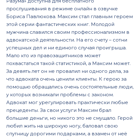
Разума» доступна для бесплатного
02-16
прослушивания в режиме онлайн в озвучке
02-17
Бориса Павлюкова. Максим стал главным героем
02-18
этой серии фантастических книг. Молодой
мужчина славился своим профессионализмом в
02-19
адвокатской деятельности. На его счету – сотни
02-20
успешных дел и ни единого случая проигрыша.
Мало кто из правозащитников может
02-21
похвастаться такой статистикой, а Максим может.
02-22
За девять лет он не провалил ни одного дела, за
что адвоката очень ценили клиенты. К герою за
помощью обращались очень состоятельные люди,
у которых возникали проблемы с законом.
Адвокат мог урегулировать практически любые
прецеденты. За свои услуги Максим брал
большие деньги, но никого это не смущало. Герой
любил жить на широкую ногу, баловал свою
спутницу дорогими подарками, а взамен от неё