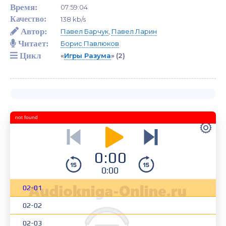
Время:
07:59:04
Качество:
138 kb/s
Автор:
Павел Барчук
,
Павел Ларин
Читает:
Борис Павлюков
Цикл
«
Игры Разума
»
(2)
not found
0:00
0:00
02-01
02-02
02-03