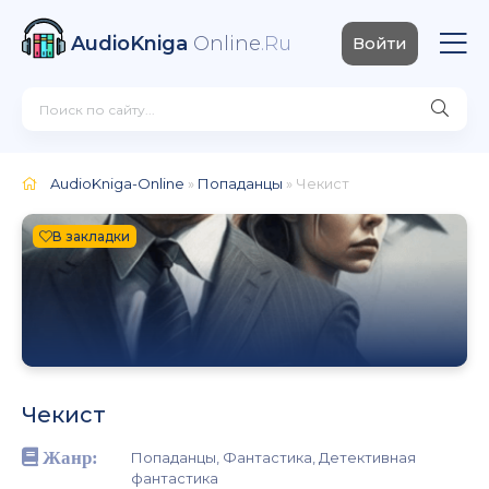
AudioKniga
Online
.Ru
Войти
AudioKniga-Online
»
Попаданцы
» Чекист
В закладки
Чекист
Жанр:
Попаданцы, Фантастика, Детективная
фантастика