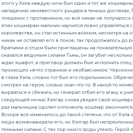
этого у Хэла каждую ночь был один и тот же кошмарн
19
нападению неизвестного рыцаря в темных доспехах. Г
20
поединок с противником, но всё никак не получалось 
этим кошмарам мальчик научился ловко управляться с
21
королевстве, он стал истинным воином, несмотря на о
22
никак не оставлял его в покое, так продолжалось до
братьями и отцом были приглашены на показательную
оказался ведомым силами Тьмы, он загубил нескольк
ждал эшафот, а приговор должен был исполнить отец 
произошло нечто странное и необъяснимое. Чернокн
в глаза Хэла, словно тот был его подельником. Обреч
смотрел на героя, словно знал что-то. В какой-то мо
вырваться и сбежать, но генерал отбил его атаку и у
следующей ночью Хэлгар снова увидел свой кошмарный
раз мальчишка одолел оппонента, кошмар закончился
Вскоре всё изменилось до такой степени, что от Хэла 
люди возненавидели его, но Хэлгар был непреклонным
тёмными силами. С тех пор много воды утекло. Герой