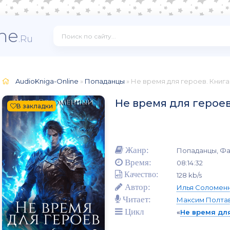
ne
.Ru
AudioKniga-Online
»
Попаданцы
» Не время для героев. Книга
Не время для героев
В закладки
Жанр:
Попаданцы, Фа
Время:
08:14:32
Качество:
128 kb/s
Автор:
Илья Соломен
Читает:
Максим Полта
Цикл
«
Не время дл