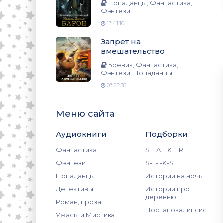
зи, Попаданцы
Попаданцы, Фантастика,
Фэнтези
13:41:10
Запрет на
вмешательство
Боевик, Фантастика,
Фэнтези, Попаданцы
07:53:38
Меню сайта
Аудиокниги
Подборки
Фантастика
S.T.A.L.K.E.R.
Фэнтези
S-T-I-K-S
Попаданцы
Истории на ночь
Детективы
Истории про
деревню
Роман, проза
Постапокалипсис
Ужасы и Мистика