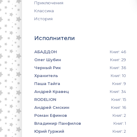
Приключения
Классика
История
Исполнители
АБАДДОН
Книг: 46
Олег Шубин
Книг: 29
Черный Рик
Книг: 36
Хранитель
Книг: 10
Паша Тайга
Книг: 9
Андрей Кравец
Книг: 34
RODELION
Книг: 15
Андрей Смскин
Книг: 16
Роман Ефимов
Книг: 2
Владимир Панфилов
Книг: 1
Юрий Гуржий
Книг: 2