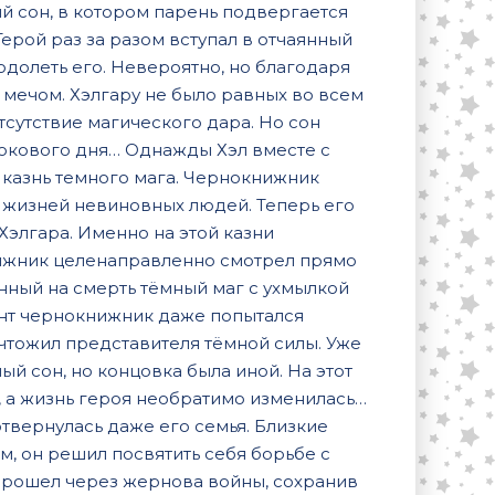
ый сон, в котором парень подвергается
ерой раз за разом вступал в отчаянный
одолеть его. Невероятно, но благодаря
 мечом. Хэлгару не было равных во всем
тсутствие магического дара. Но сон
 рокового дня… Однажды Хэл вместе с
 казнь темного мага. Чернокнижник
о жизней невиновных людей. Теперь его
Хэлгара. Именно на этой казни
ижник целенаправленно смотрел прямо
енный на смерть тёмный маг с ухмылкой
мент чернокнижник даже попытался
ничтожил представителя тёмной силы. Уже
 сон, но концовка была иной. На этот
, а жизнь героя необратимо изменилась…
отвернулась даже его семья. Близкие
, он решил посвятить себя борьбе с
 прошел через жернова войны, сохранив