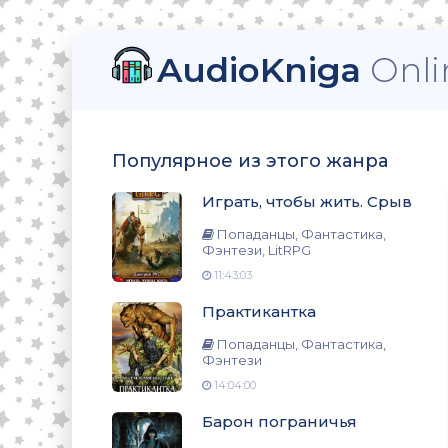
AudioKniga
Onli
тези, LitRPG
Популярное из этого жанра
Играть, чтобы жить. Срыв
нтези
Попаданцы, Фантастика,
Фэнтези, LitRPG
11:43:03
Практикантка
нтези
Попаданцы, Фантастика,
Фэнтези
14:04:00
о
Барон пограничья