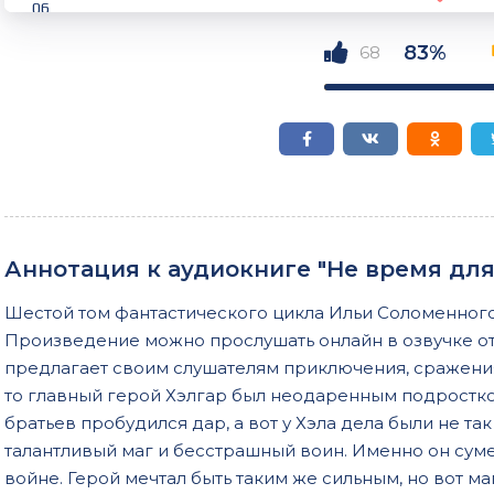
06
07
83%
68
08
09
10
11
12
Аннотация к аудиокниге "Не время для 
13
Шестой том фантастического цикла Ильи Соломенного
14
Произведение можно прослушать онлайн в озвучке о
15
предлагает своим слушателям приключения, сражения,
то главный герой Хэлгар был неодаренным подростком
16
братьев пробудился дар, а вот у Хэла дела были не так
17
талантливый маг и бесстрашный воин. Именно он сум
18
войне. Герой мечтал быть таким же сильным, но вот м