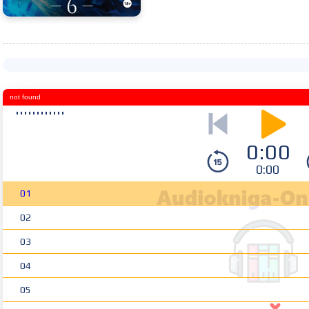
not found
0:00
0:00
01
02
03
04
05