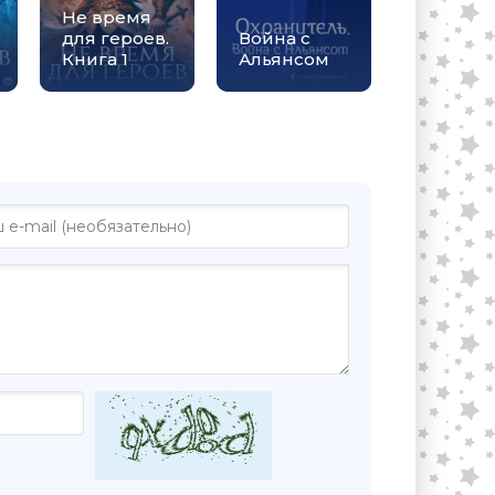
Не время
для героев.
Война с
Книга 1
Альянсом