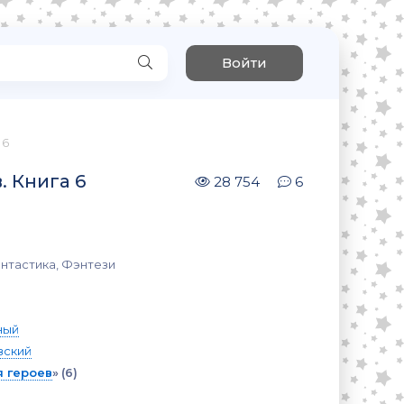
Войти
 6
. Книга 6
28 754
6
нтастика, Фэнтези
ный
вский
я героев
»
(6)