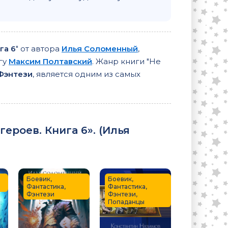
га 6
" от автора
Илья Соломенный
,
гу
Максим Полтавский
. Жанр книги "Не
 Фэнтези
, является одним из самых
ероев. Книга 6». (
Илья
Боевик,
Боевик,
Фантастика,
Фантастика,
Фэнтези
Фэнтези,
Попаданцы