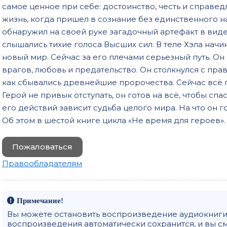
самое ценное при себе: достоинство, честь и справедл
жизнь, когда пришел в сознание без единственного нам
обнаружил на своей руке загадочный артефакт в виде
слышались тихие голоса Высших сил. В теле Хэла начи
новый мир. Сейчас за его плечами серьезный путь. Он
врагов, любовь и предательство. Он столкнулся с прав
как сбывались древнейшие пророчества. Сейчас всё п
Герой не привык отступать, он готов на всё, чтобы сп
его действий зависит судьба целого мира. На что он г
Об этом в шестой книге цикла «Не время для героев».
Пожаловаться
Правообладателям
Примечание!
Вы можете остановить воспроизведение аудиокниги 
воспроизведения автоматически сохранится, и вы с