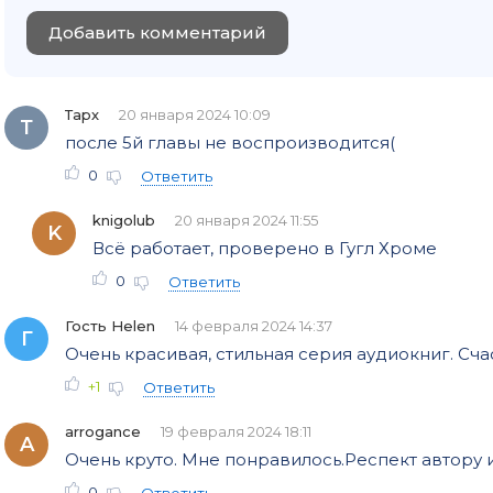
Добавить комментарий
Тарх
20 января 2024 10:09
Т
после 5й главы не воспроизводится(
0
Ответить
knigolub
20 января 2024 11:55
K
Всё работает, проверено в Гугл Хроме
0
Ответить
Гость Helen
14 февраля 2024 14:37
Г
Очень красивая, стильная серия аудиокниг. Счас
+1
Ответить
arrogance
19 февраля 2024 18:11
A
Очень круто. Мне понравилось.Респект автору и
0