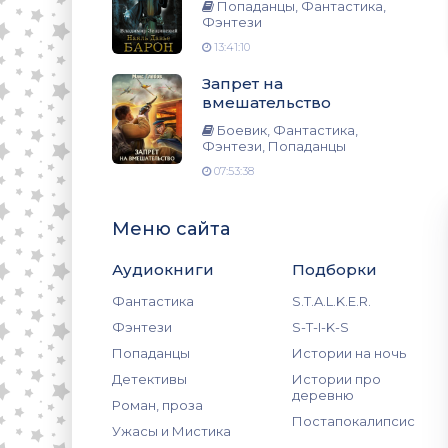
зи, Попаданцы
Попаданцы, Фантастика,
Фэнтези
13:41:10
Запрет на
вмешательство
Боевик, Фантастика,
Фэнтези, Попаданцы
07:53:38
Меню сайта
Аудиокниги
Подборки
Фантастика
S.T.A.L.K.E.R.
Фэнтези
S-T-I-K-S
Попаданцы
Истории на ночь
Детективы
Истории про
деревню
Роман, проза
Постапокалипсис
Ужасы и Мистика