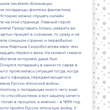
икла писателя «Близнецы».
 попаданцы, фэнтези, фантастика,
 Историю можно слушать онлайн
е на этой странице. Главный герой
клята! Представить только, умереть во
ртын пришел в сознание, то сразу и не
дела слишком странно и первобытно:
жизнь Мартына Скоробогатова мало чем
двадцать первого века. На момент смерти
обогатов историей, даже был
Очнулся попаданец в каком-то сарае в
ного прояснилась ситуация тогда, когда
лодого офицера, передвигающегося
емена Русско-японской войны…
поэтому о попаданцах много чего знал.
то способностями, а вот нашему ничего
попал в прошлое, а именно – в 1899 год.
ости пройти Русско-японскую войну. У