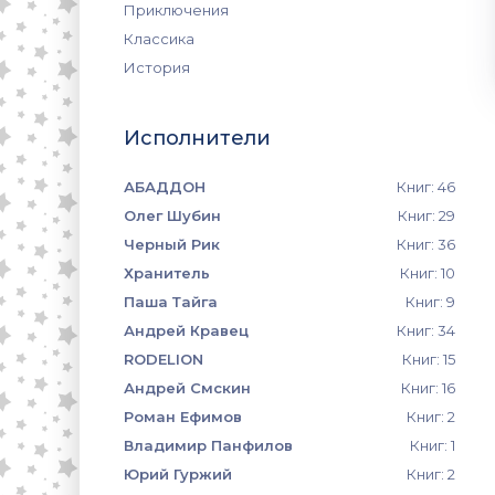
Приключения
Классика
История
Исполнители
АБАДДОН
Книг: 46
Олег Шубин
Книг: 29
Черный Рик
Книг: 36
Хранитель
Книг: 10
Паша Тайга
Книг: 9
Андрей Кравец
Книг: 34
RODELION
Книг: 15
Андрей Смскин
Книг: 16
Роман Ефимов
Книг: 2
Владимир Панфилов
Книг: 1
Юрий Гуржий
Книг: 2