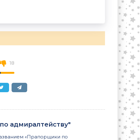
18
по адмиралтейству"
названием «Прапорщики по