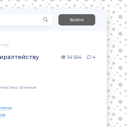
Войти
йству
иралтейству
34 564
4
нтастика, Фэнтези
елягин
нов