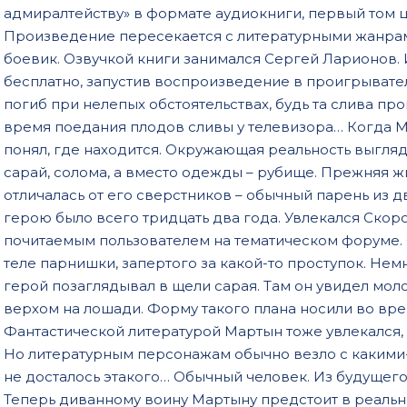
адмиралтейству» в формате аудиокниги, первый том ц
Произведение пересекается с литературными жанрами
боевик. Озвучкой книги занимался Сергей Ларионов.
бесплатно, запустив воспроизведение в проигрывател
погиб при нелепых обстоятельствах, будь та слива про
время поедания плодов сливы у телевизора… Когда Ма
понял, где находится. Окружающая реальность выгля
сарай, солома, а вместо одежды – рубище. Прежняя 
отличалась от его сверстников – обычный парень из 
герою было всего тридцать два года. Увлекался Скор
почитаемым пользователем на тематическом форуме. 
теле парнишки, запертого за какой-то проступок. Нем
герой позаглядывал в щели сарая. Там он увидел мо
верхом на лошади. Форму такого плана носили во вр
Фантастической литературой Мартын тоже увлекался, 
Но литературным персонажам обычно везло с какими-
не досталось этакого… Обычный человек. Из будущего 
Теперь диванному воину Мартыну предстоит в реальн