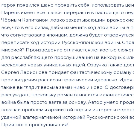
героя появился шанс проявить себя, использовать це
Парень имеет все шансы перерасти в настоящего неу
Чёрным Капитаном, ловко захватывающим вражеские
всё, что в его силах, дабы изменить ход этой войны в 
что сопутствовала японцам, должна будет отвернуться
переписать ход истории Русско-японской войны. Спра
миссией? Произведение отличается легкостью сюжета
для расслабляющего прослушивания на выходных или 
несколько новых уникальных идей. Озвучка также дос
Сергея Ларионова придает фантастическому роману
произведения расписан практически идеально. Идея с
также выглядит весьма заманчиво и ново. О достовер
рассуждать, поскольку роман относится к фантастичес
война была просто взята за основу. Автор умело прод
показав проблемы армии той поры и интересы европе
удачной альтернативной историей Русско-японской в
Приятного прослушивания!