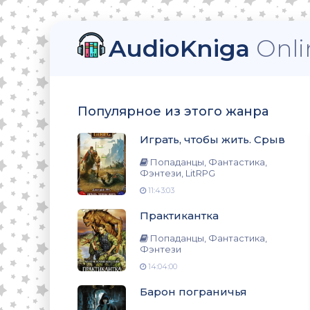
AudioKniga
Onli
тези, LitRPG
Популярное из этого жанра
Играть, чтобы жить. Срыв
нтези
Попаданцы, Фантастика,
Фэнтези, LitRPG
11:43:03
Практикантка
нтези
Попаданцы, Фантастика,
Фэнтези
14:04:00
о
Барон пограничья