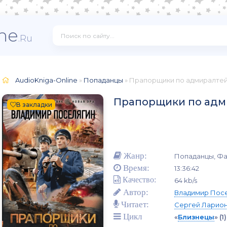
ne
.Ru
AudioKniga-Online
»
Попаданцы
» Прапорщики по адмиралте
Прапорщики по адм
В закладки
Жанр:
Попаданцы, Фа
Время:
13:36:42
Качество:
64 kb/s
Автор:
Владимир Пос
Читает:
Сергей Ларио
Цикл
«
Близнецы
»
(1)