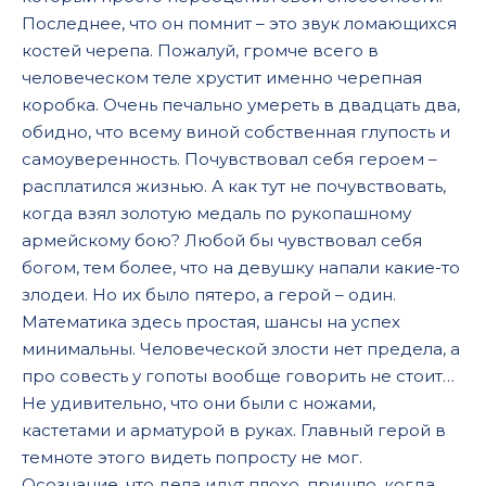
Последнее, что он помнит – это звук ломающихся
костей черепа. Пожалуй, громче всего в
человеческом теле хрустит именно черепная
коробка. Очень печально умереть в двадцать два,
обидно, что всему виной собственная глупость и
самоуверенность. Почувствовал себя героем –
расплатился жизнью. А как тут не почувствовать,
когда взял золотую медаль по рукопашному
армейскому бою? Любой бы чувствовал себя
богом, тем более, что на девушку напали какие-то
злодеи. Но их было пятеро, а герой – один.
Математика здесь простая, шансы на успех
минимальны. Человеческой злости нет предела, а
про совесть у гопоты вообще говорить не стоит…
Не удивительно, что они были с ножами,
кастетами и арматурой в руках. Главный герой в
темноте этого видеть попросту не мог.
Осознание, что дела идут плохо, пришло, когда