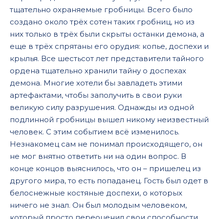
тщательно охраняемые гробницы. Всего было
создано около трёх сотен таких гробниц, но из
них только в трёх были скрыты останки демона, а
еще в трёх спрятаны его орудия: копье, доспехи и
крылья. Все шестьсот лет представители тайного
ордена тщательно хранили тайну о доспехах
демона. Многие хотели бы завладеть этими
артефактами, чтобы заполучить в свои руки
великую силу разрушения. Однажды из одной
подлинной гробницы вышел никому неизвестный
человек. С этим событием всё изменилось.
Незнакомец сам не понимал происходящего, он
не мог внятно ответить ни на один вопрос. В
конце концов выяснилось, что он – пришелец из
другого мира, то есть попаданец. Гость был одет в
белоснежные костяные доспехи, о которых
ничего не знал. Он был молодым человеком,
который просто переоценил свои способности.