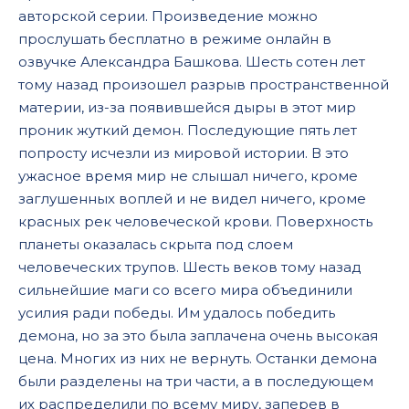
авторской серии. Произведение можно
17
прослушать бесплатно в режиме онлайн в
18
озвучке Александра Башкова. Шесть сотен лет
19
тому назад произошел разрыв пространственной
материи, из-за появившейся дыры в этот мир
20
проник жуткий демон. Последующие пять лет
21
попросту исчезли из мировой истории. В это
ужасное время мир не слышал ничего, кроме
22
заглушенных воплей и не видел ничего, кроме
23
красных рек человеческой крови. Поверхность
24
планеты оказалась скрыта под слоем
человеческих трупов. Шесть веков тому назад
25
сильнейшие маги со всего мира объединили
26
усилия ради победы. Им удалось победить
демона, но за это была заплачена очень высокая
27
цена. Многих из них не вернуть. Останки демона
28
были разделены на три части, а в последующем
29
их распределили по всему миру, заперев в