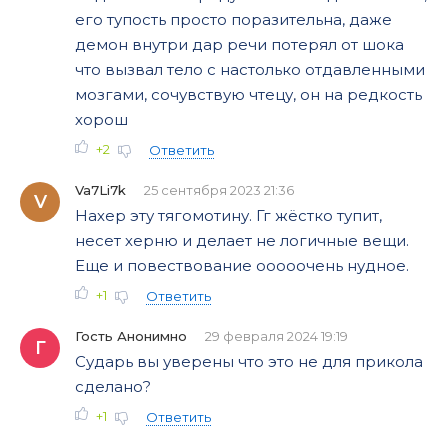
его тупость просто поразительна, даже
демон внутри дар речи потерял от шока
что вызвал тело с настолько отдавленными
мозгами, сочувствую чтецу, он на редкость
хорош
+2
Ответить
Va7Li7k
25 сентября 2023 21:36
V
Нахер эту тягомотину. Гг жёстко тупит,
несет херню и делает не логичные вещи.
Еще и повествование ооооочень нудное.
+1
Ответить
Гость Анонимно
29 февраля 2024 19:19
Г
Сударь вы уверены что это не для прикола
сделано?
+1
Ответить