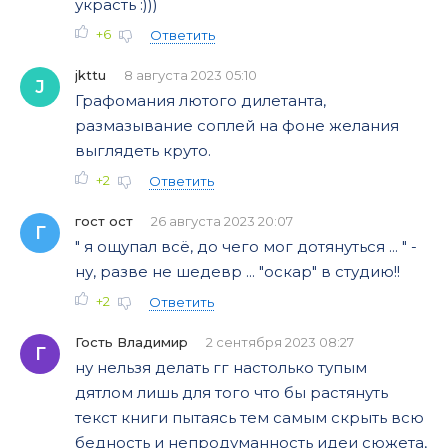
украсть :)))
+6
Ответить
jkttu
8 августа 2023 05:10
J
Графомания лютого дилетанта,
размазывание соплей на фоне желания
выглядеть круто.
+2
Ответить
гост ост
26 августа 2023 20:07
Г
" я ощупал всё, до чего мог дотянуться ... " -
ну, разве не шедевр ... "оскар" в студию!!
+2
Ответить
Гость Владимир
2 сентября 2023 08:27
Г
ну нельзя делать гг настолько тупым
дятлом лишь для того что бы растянуть
текст книги пытаясь тем самым скрыть всю
бедность и непродуманность идеи сюжета,