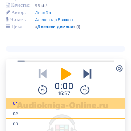
Качество:
96 kb/s
Автор:
Лекс Эл
Читает:
Александр Башков
Цикл
«
Доспехи демона
»
(1)
0:00
16:57
01
02
03