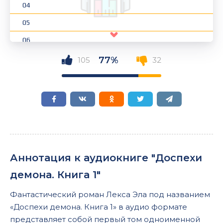
04
05
06
07
77%
105
32
08
09
10
11
12
Аннотация к аудиокниге "Доспехи
13
демона. Книга 1"
14
Фантастический роман Лекса Эла под названием
15
«Доспехи демона. Книга 1» в аудио формате
16
представляет собой первый том одноименной