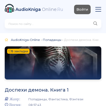
AudioKniga
Online
.Ru
Войти
AudioKniga-Online
»
Попаданцы
» Доспехи демона. Книга 1
В закладки
Доспехи демона. Книга 1
Жанр:
Попаданцы, Фантастика, Фэнтези
Время:
08:57:43