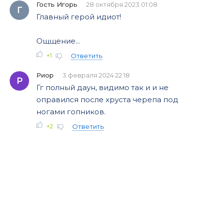
Гость Игорь
28 октября 2023 01:08
Г
Главный герой идиот!
Ощщение...
+1
Ответить
Риор
3 февраля 2024 22:18
Р
Гг полный даун, видимо так и и не
оправился после хруста черепа под
ногами гопников.
+2
Ответить