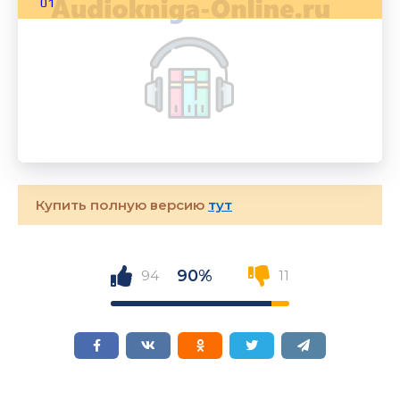
01
Купить полную версию
тут
90%
94
11