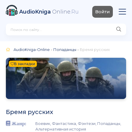
AudioKniga
Online
.Ru
Войти
AudioKniga-Online
»
Попаданцы
» Бремя русских
В закладки
Бремя русских
Жанр:
Боевик, Фантастика, Фэнтези, Попаданцы,
Альтернативная история