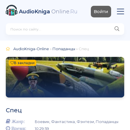
AudioKniga
Online
.Ru
Войти
AudioKniga-Online
»
Попаданцы
» Спец
В закладки
Спец
Жанр:
Боевик, Фантастика, Фэнтези, Попаданцы
Время:
10:29:59