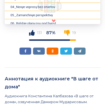
04_Novye voprosy bez otvetov
05_Zamanchivye perspektivy
06_Bolshie plany psu pod hvost
07_I snova mimo tseli
87%
131
19
08_Shturm faktorii Layyata
09_Vzaimovygodnyy dogovor
10_Dvoynoy kapkan
11_Chervyak nedoveriya
12_Finishnaya pryamaya
Аннотация к аудиокниге "В шаге от
13_V shage ot doma
дома"
14_Epilog
Аудиокнига Константина Калбазова «В шаге от
дома», озвученная Дамиром Мударисовым.