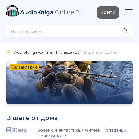
AudioKniga
Online
.Ru
Войти
AudioKniga-Online
»
Попаданцы
» В шаге от дома
В закладки
В шаге от дома
Жанр:
Боевик, Фантастика, Фэнтези, Попаданцы,
Приключения