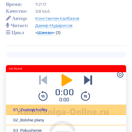
Время:
11:21:13
Качество:
128 kb/s
Автор:
Константин Калбазов
Читает:
Дамир Мударисов
Цикл
«
Шаман
»
(3)
not found
0:00
0:00
01_Znatnyy trofey
02_Bolshie plany
03_Pokushenie