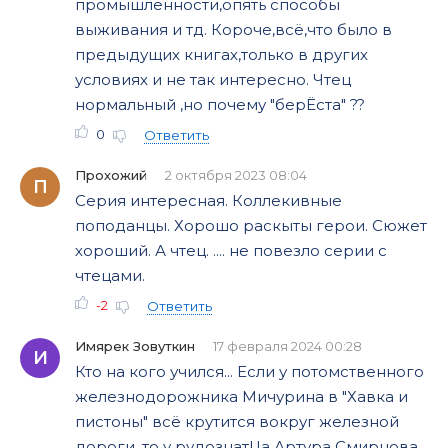
промышленности,опять способы
выживания и тд. Короче,всё,что было в
предыдущих книгах,только в других
условиях и не так интересно. Чтец
нормальный ,но почему "берЁста" ??
0
Ответить
Прохожий
2 октября 2023 08:04
П
Серия интересная. Коллекивные
поподанцы. Хорошо раскыты герои. Сюжет
хороший. А чтец. .... не повезло серии с
чтецами.
-2
Ответить
Имярек Зовуткин
17 февраля 2024 00:28
И
Кто на кого учился... Если у потомственного
железнодорожника Мичурина в "Хавка и
пистоны" всё крутится вокруг железной
дороги, то у рудознатЦа Артура Смирнова