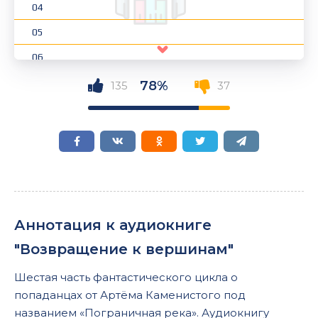
04
05
06
07
78%
135
37
08
09
10
11
12
Аннотация к аудиокниге
13
"Возвращение к вершинам"
14
Шестая часть фантастического цикла о
15
попаданцах от Артёма Каменистого под
16
названием «Пограничная река». Аудиокнигу