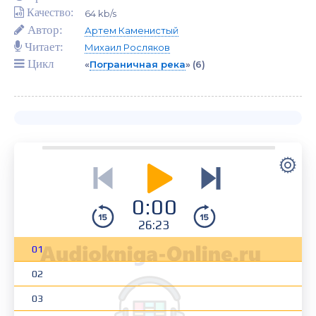
Качество:
64 kb/s
Автор:
Артем Каменистый
Читает:
Михаил Росляков
Цикл
«
Пограничная река
»
(6)
0:00
26:23
01
02
03