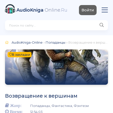
AudioKniga
Online
.Ru
Войти
AudioKniga-Online
»
Попаданцы
» Возвращение к вершинам
В закладки
Возвращение к вершинам
Жанр:
Попаданцы, Фантастика, Фэнтези
Время:
12:54:03