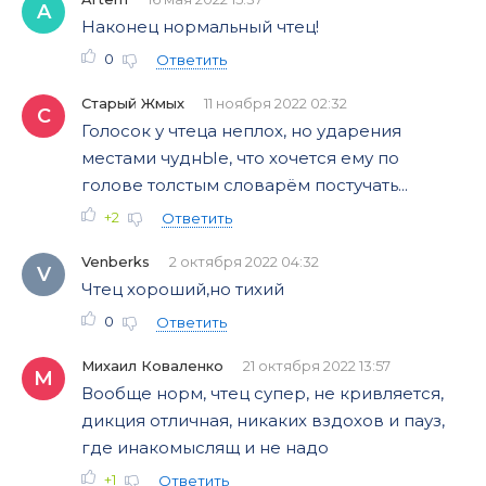
A
Наконец нормальный чтец!
0
Ответить
Старый Жмых
11 ноября 2022 02:32
С
Голосок у чтеца неплох, но ударения
местами чуднЫе, что хочется ему по
голове толстым словарём постучать...
+2
Ответить
Venberks
2 октября 2022 04:32
V
Чтец хороший,но тихий
0
Ответить
Михаил Коваленко
21 октября 2022 13:57
М
Вообще норм, чтец супер, не кривляется,
дикция отличная, никаких вздохов и пауз,
где инакомыслящ и не надо
+1
Ответить