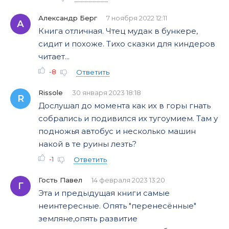
Александр Берг
7 ноября 2022 12:11
А
Книга отличная. Чтец мудак в бункере,
сидит и похоже. Тихо сказки для киндеров
читает...
-8
Ответить
Rissole
30 января 2023 18:18
R
Дослушал до момента как их в горы гнать
собрались и подивился их тугоумием. Там у
подножья автобус и несколько машин
накой в те руины лезть?
-1
Ответить
Гость Павел
14 февраля 2023 13:20
Г
Эта и предыдущая книги самые
неинтересные. Опять "перенесённые"
земляне,опять развитие