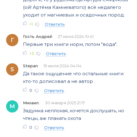
(ой! Артёма Камневатого) всё недалего
уходит от магниевых и осадочных пород.
+1
Ответить
Гость Андрей
27 июня 2024 10:41
Г
Первые три книги норм, потом "вода".
+3
Ответить
Stepan
19 июля 2024 04:04
S
Да такое ощущение что остальные книги
кто-то дописовал а не автор
0
Ответить
Михаил.
30 января 2025 21:17
М
Задумка неплохая, хочется дослушать, но
чтецы, аж плакать охота
0
Ответить