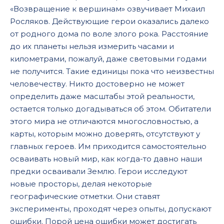
«Возвращение к вершинам» озвучивает Михаил
17
Росляков. Действующие герои оказались далеко
18
от родного дома по воле злого рока. Расстояние
19
до их планеты нельзя измерить часами и
километрами, пожалуй, даже световыми годами
20
не получится. Такие единицы пока что неизвестны
21
человечеству. Никто достоверно не может
определить даже масштабы этой реальности,
22
остается только догадываться об этом. Обитатели
23
этого мира не отличаются многословностью, а
24
карты, которым можно доверять, отсутствуют у
главных героев. Им приходится самостоятельно
25
осваивать новый мир, как когда-то давно наши
26
предки осваивали Землю. Герои исследуют
новые просторы, делая некоторые
27
географические отметки. Они ставят
28
эксперименты, проходят через опыты, допускают
ошибки. Порой цена ошибки может достигать