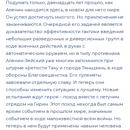
Подумать только, двенадцать лет прошло, как
17
Аленин находится здесь, в новом для него мире.
18
Он успел достигнуть многого. Но приключения не
заканчиваются. Очередной его задачей является
19
доказательство эффективности тактики введения
20
небольших разведочных и диверсионных групп в
ходе военных действий, в руках с
21
автоматическим оружием, но в тылу противника.
22
Аленин-Зейский уже многим запомнился при
штурме крепости Таку и города Тяньцзинь, в ходе
обороны Благовещенстка. Его пулемёты
завоевали отдельную славу. И теперь они
способны изменить ситуацию к лучшему. Новые
испытания ждут героя – поход вместе с летучим
отрядом на Гирин. Этот поход некогда был самым
ярким событием в прошлом мире, значимым
событием в ходе малоизвестной всем войны. Но
теперь в нем будут применены навыки человека