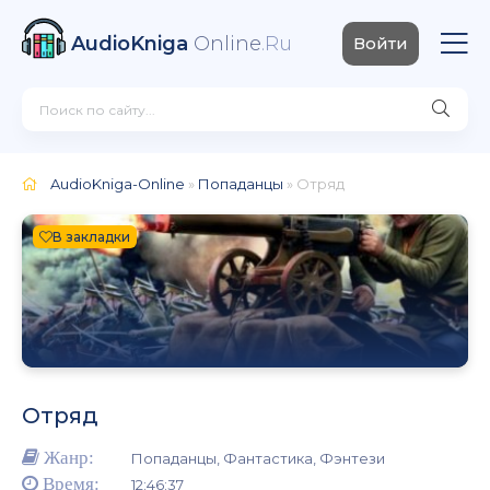
AudioKniga
Online
.Ru
Войти
AudioKniga-Online
»
Попаданцы
» Отряд
В закладки
Отряд
Жанр:
Попаданцы, Фантастика, Фэнтези
Время:
12:46:37