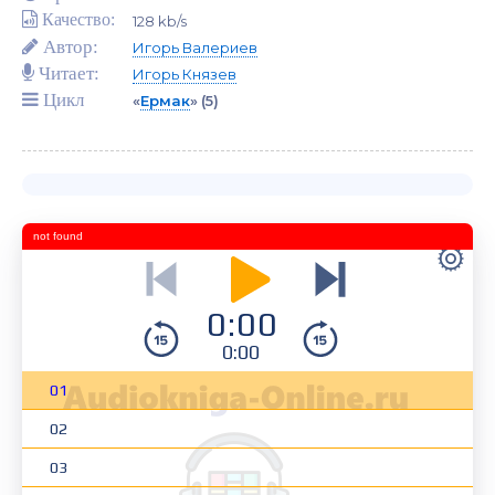
Качество:
128 kb/s
Автор:
Игорь Валериев
Читает:
Игорь Князев
Цикл
«
Ермак
»
(5)
not found
0:00
0:00
01
02
03