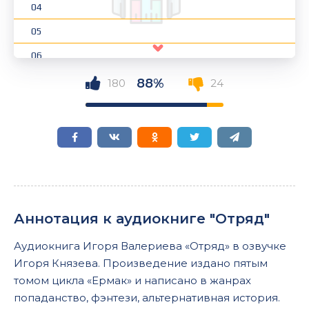
04
05
06
07
88%
180
24
08
09
10
11
12
Аннотация к аудиокниге "Отряд"
13
Аудиокнига Игоря Валериева «Отряд» в озвучке
14
Игоря Князева. Произведение издано пятым
15
томом цикла «Ермак» и написано в жанрах
попаданство, фэнтези, альтернативная история.
16